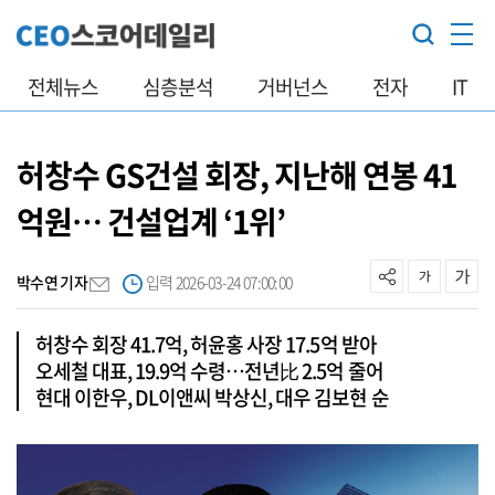
전체뉴스
심층분석
거버넌스
전자
IT
허창수 GS건설 회장, 지난해 연봉 41
억원… 건설업계 ‘1위’
박수연 기자
입력 2026-03-24 07:00:00
허창수 회장 41.7억, 허윤홍 사장 17.5억 받아
오세철 대표, 19.9억 수령…전년比 2.5억 줄어
현대 이한우, DL이앤씨 박상신, 대우 김보현 순