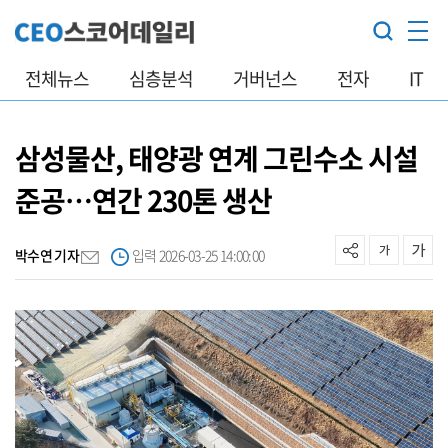
전체뉴스
심층분석
거버넌스
전자
IT
삼성물산, 태양광 연계 그린수소 시설
준공…연간 230톤 생산
박수연 기자
입력 2026-03-25 14:00:00