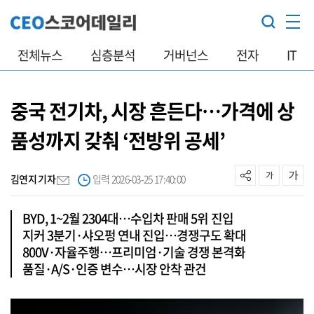
전체뉴스
심층분석
거버넌스
전자
IT
중국 전기차, 시장 흔든다…가격에 상
품성까지 갖춰 ‘전방위 공세’
김연지 기자
입력 2026-03-25 17:40:00
BYD, 1~2월 2304대…수입차 판매 5위 진입
지커 3분기·샤오펑 연내 진입…경쟁구도 확대
800V·자율주행…프리미엄·기술 경쟁 본격화
품질·A/S·인증 변수…시장 안착 관건