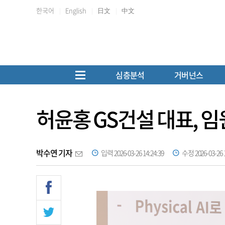
한국어
English
日文
中文
심층분석
거버넌스
허윤홍 GS건설 대표, 임
박수연 기자
입력 2026-03-26 14:24:39
수정 2026-03-26 1