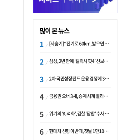
많이 본 뉴스
[시승기] “전기로 60km, 밟으면 462마력”…볼보 XC60 T8의 두 얼굴
삼성, 2년 만에 ‘갤럭시 핏4’ 선보이나…웨어러블 생태계 확장 ‘시동’
2차 국민성장펀드 운용 경쟁에 33개사 몰렸다…신한·하나 등 새 얼굴 대거 합류
금융권 오너 3세, 승계 시계 빨라지나…한국투자 ‘속도’·미래에셋·메리츠는 ‘거리두기’
위기의 ‘K-석화’, 검찰 ‘담합’ 수사 착수…“LG·한화·롯데 등 7개 업체, 8개 제품 가격 담합”
현대차 신형 아반떼, 첫날 1만1094대 계약…역대 최고치 경신