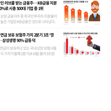
인 러브콜 받는 금융주… KB금융 지분
80%로 시총 500대 기업 중 1위
 상장 금융지주 중 외국인 투자자 지분율이
 높은 기업은 KB금융인 것으로 나타났다.
 외국인 지분율이 가장 낮은 곳은 메리츠금
었다. 특히 KB금융은 지난달 말 기준 해외
연금 보유 보험주 가치 2분기 3조 ‘껑
투자자 지분율이...
… 삼성생명 90% 급등 덕
연금이 보유하고 있는 국내 상장 보험사들
식 가치가 올해 2분기(4~6월) 들어 3조원
이 불어난 것으로 집계됐다. 삼성생명 주가
이 기간 90% 가까이 치솟으면서 전체 증가분
부분을 책임진 덕...