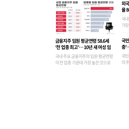
외국
율 
국내
가장
반면
융이
국민
금융지주 임원 평균연령 58.6세
기관
충’
‘전 업종 최고’… 10년 새 여성 임
원은 14배 껑충
국민
국내 주요 금융지주의 임원 평균연령
의 주
이 전 업종 가운데 가장 높은 것으로
가까
나타났다. 금융업 특유의 경험 중심 인
가 
사와 내부 승진 문화가 이어지면서 10
의 대
년새 임원의 평균연령이 높아졌으며,
평균연령이 60대를 기...