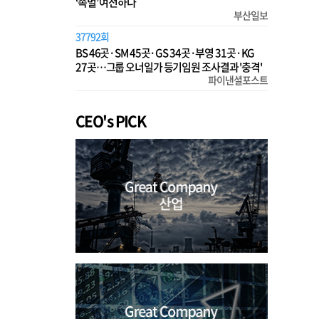
‘족벌’ 여전하다
부산일보
37792회
BS 46곳·SM 45곳·GS 34곳·부영 31곳·KG
27곳…그룹 오너일가 등기임원 조사결과 '충격'
파이낸셜포스트
CEO's PICK