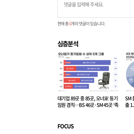
현재 총
0
개의 댓글이 있습니다.
심층분석
대기업 89곳 중 85곳, 오너家 등기
SM 
임원 겸직…BS 46곳·SM 45곳 ‘족
출 1
벌경영’ 고착화
·3위
FOCUS