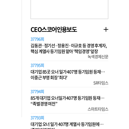
CEO스코어인용보도
37796회
김동관·정기선·정용진·이규호 등 경영 후계자,
핵심 계열사 등기임원 맡아 '책임경영' 앞장
녹색경제신문
37795회
대기업 85곳 오너 일가 407명 등기임원 등재…
이중근 부영 회장 '최다'
SR타임스
37794회
85개 대기업 오너일가 407명 등기임원 등재…
“족벌경영 여전”
스마트타임스
37793회
대기업 오너 일가 407명 계열사 등기임원에…