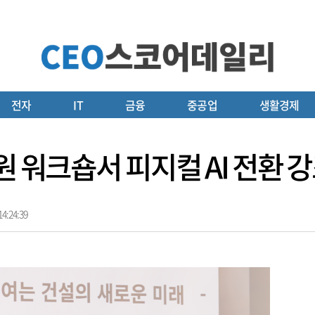
전자
IT
금융
중공업
생활경제
원 워크숍서 피지컬 AI 전환 
4:24:39