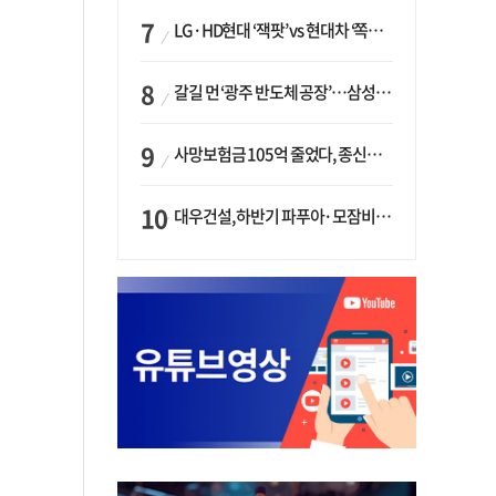
LG·HD현대 ‘잭팟’ vs 현대차 ‘쪽박’…글로벌 사모펀드, 韓 대기업 투자 ‘희비’
갈길 먼 ‘광주 반도체 공장’…삼성·SK, ‘주 52시간제’ 규제 해소 ‘공방’
사망보험금 105억 줄었다, 종신보험·유동화 동시에 ‘주춤’…신한라이프는 401억 급증
대우건설, 하반기 파푸아·모잠비크 LNG 플랜트 수주 가시권…수주목표 27조로 샹향