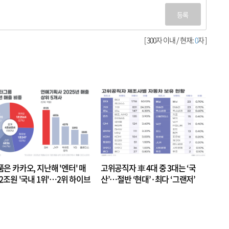
등록
[ 300자 이내 / 현재:
0
자 ]
품은 카카오, 지난해 '엔터' 매
고위공직자 車 4대 중 3대는 ‘국
.2조원 '국내 1위'…2위 하이브
산’…절반 ‘현대’·최다 ‘그랜저’
 JYP 순