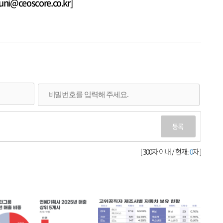
@ceoscore.co.kr]
등록
[ 300자 이내 / 현재:
0
자 ]