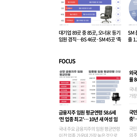
대기업 89곳 중 85곳, 오너家 등기
SM 
임원 겸직…BS 46곳·SM 45곳 ‘족
출 1
벌경영’ 고착화
·3위
FOCUS
외국
율 
국내
가장
반면
융이
국민
금융지주 임원 평균연령 58.6세
기관
충’
‘전 업종 최고’… 10년 새 여성 임
원은 14배 껑충
국민
국내 주요 금융지주의 임원 평균연령
의 주
이 전 업종 가운데 가장 높은 것으로