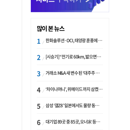
많이 본 뉴스
한화솔루션·OCI, 태양광 훈풍에 실적 개선…美 ‘섹션232’ 최대 변수
[시승기] “전기로 60km, 밟으면 462마력”…볼보 XC60 T8의 두 얼굴
거래소 M&A 새 변수 된 ‘대주주 심사’…네이버·두나무 결합도 영향권
‘차이나머니’, 위메이드 까지 삼켰다… K콘텐츠, 글로벌 확장에도 中 투자 ‘경계령’
삼성 ‘갤Z8’ 일본에서도 물량 동났다…애플 참전 앞두고 선두 수성 ‘시험대’
대기업 89곳 중 85곳, 오너家 등기임원 겸직…BS 46곳·SM 45곳 ‘족벌경영’ 고착화