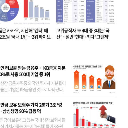
품은 카카오, 지난해 '엔터' 매
고위공직자 車 4대 중 3대는 ‘국
.2조원 '국내 1위'…2위 하이브
산’…절반 ‘현대’·최다 ‘그랜저’
 JYP 순
인 러브콜 받는 금융주… KB금융 지분
80%로 시총 500대 기업 중 1위
 상장 금융지주 중 외국인 투자자 지분율이
 높은 기업은 KB금융인 것으로 나타났다.
 외국인 지분율이 가장 낮은 곳은 메리츠금
었다. 특히 KB금융은 지난달 말 기준 해외
연금 보유 보험주 가치 2분기 3조 ‘껑
투자자 지분율이...
… 삼성생명 90% 급등 덕
연금이 보유하고 있는 국내 상장 보험사들
식 가치가 올해 2분기(4~6월) 들어 3조원