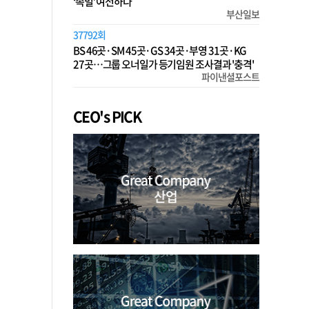
‘족벌’ 여전하다
부산일보
37792회
BS 46곳·SM 45곳·GS 34곳·부영 31곳·KG
27곳…그룹 오너일가 등기임원 조사결과 '충격'
파이낸셜포스트
CEO's PICK