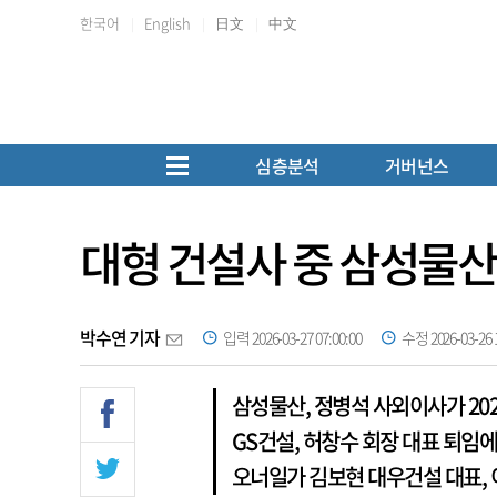
한국어
English
日文
中文
심층분석
거버넌스
대형 건설사 중 삼성물산
박수연 기자
입력 2026-03-27 07:00:00
수정 2026-03-26 1
삼성물산, 정병석 사외이사가 20
GS건설, 허창수 회장 대표 퇴임
오너일가 김보현 대우건설 대표, 