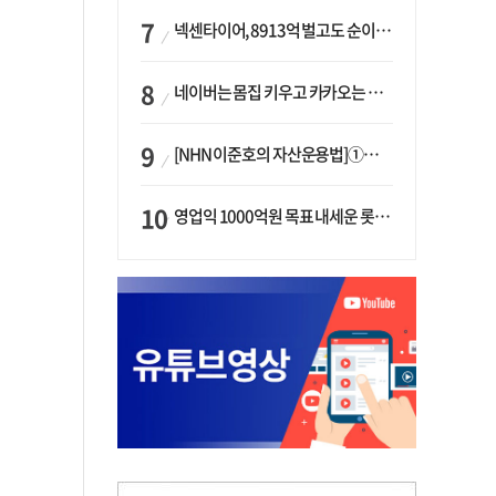
넥센타이어, 8913억 벌고도 순이익 2억…유럽 세부담에 이익 증발
네이버는 몸집 키우고 카카오는 줄였다…‘역대급 실적’에 성장전략은 ‘극과 극’
[NHN 이준호의 자산운용법]①이니시오·JLC ‘부동산’-JLC파트너스 ‘투자’…“부동산 담보대출로 투자재원 확보”
영업익 1000억원 목표 내세운 롯데마트…하반기 ‘오카도’ 시험대