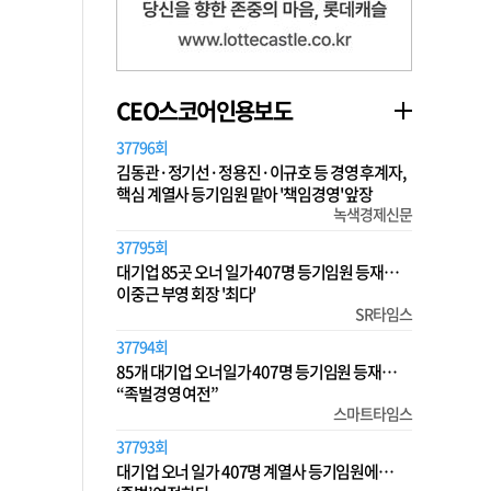
CEO스코어인용보도
37796회
김동관·정기선·정용진·이규호 등 경영 후계자,
핵심 계열사 등기임원 맡아 '책임경영' 앞장
녹색경제신문
37795회
대기업 85곳 오너 일가 407명 등기임원 등재…
이중근 부영 회장 '최다'
SR타임스
37794회
85개 대기업 오너일가 407명 등기임원 등재…
“족벌경영 여전”
스마트타임스
37793회
대기업 오너 일가 407명 계열사 등기임원에…