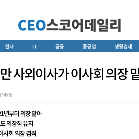
전자
IT
금융
중공업
생활경제
만 사외이사가 이사회 의장 
7:45:16
21년부터 의장 맡아
에도 의장직 유지
이사회 의장 겸직