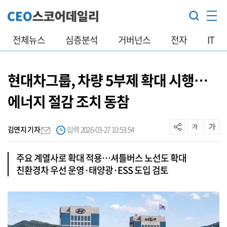
전체뉴스
심층분석
거버넌스
전자
IT
현대차그룹, 차량 5부제 확대 시행…
에너지 절감 조치 동참
김연지 기자
입력 2026-03-27 10:53:54
주요 계열사로 확대 적용…셔틀버스 노선도 확대
친환경차 우선 운영·태양광·ESS 도입 검토