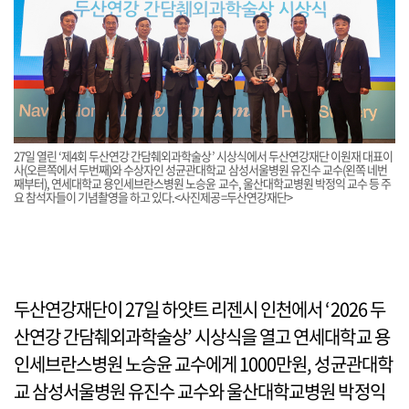
27일 열린 ‘제4회 두산연강 간담췌외과학술상’ 시상식에서 두산연강재단 이원재 대표이
사(오른쪽에서 두번째)와 수상자인 성균관대학교 삼성서울병원 유진수 교수(왼쪽 네번
째부터), 연세대학교 용인세브란스병원 노승윤 교수, 울산대학교병원 박정익 교수 등 주
요 참석자들이 기념촬영을 하고 있다.<사진제공=두산연강재단>
두산연강재단이 27일 하얏트 리젠시 인천에서 ‘2026 두
산연강 간담췌외과학술상’ 시상식을 열고 연세대학교 용
인세브란스병원 노승윤 교수에게 1000만원, 성균관대학
교 삼성서울병원 유진수 교수와 울산대학교병원 박정익