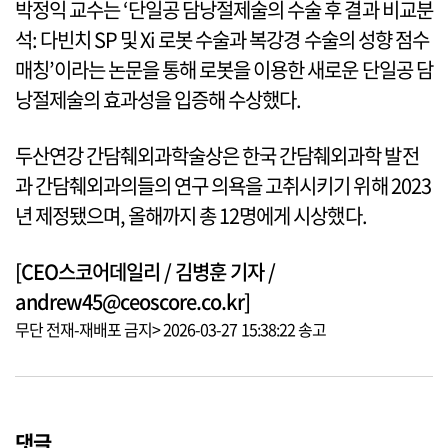
박정익 교수는 ‘단일공 담낭절제술의 수술 후 결과 비교분
석: 다빈치 SP 및 Xi 로봇 수술과 복강경 수술의 성향 점수
매칭’이라는 논문을 통해 로봇을 이용한 새로운 단일공 담
낭절제술의 효과성을 입증해 수상했다.
두산연강 간담췌외과학술상은 한국 간담췌외과학 발전
과 간담췌외과의들의 연구 의욕을 고취시키기 위해 2023
년 제정됐으며, 올해까지 총 12명에게 시상했다.
[CEO스코어데일리 / 김병훈 기자 /
andrew45@ceoscore.co.kr]
무단 전재-재배포 금지> 2026-03-27 15:38:22 송고
댓글