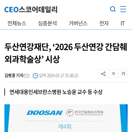
전체뉴스
심층분석
거버넌스
전자
IT
두산연강재단, ‘2026 두산연강 간담췌
외과학술상’ 시상
김병훈 기자
입력 2026-03-27 15:38:22
연세대용인세브란스병원 노승윤 교수 등 수상