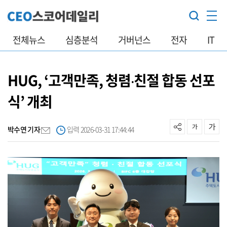
전체뉴스
심층분석
거버넌스
전자
IT
HUG, ‘고객만족, 청렴‧친절 합동 선포
식’ 개최
박수연 기자
입력 2026-03-31 17:44:44