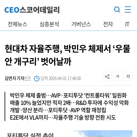
전체뉴스
심층분석
거버넌스
전자
IT
현대차 자율주행, 박민우 체제서 ‘우물
안 개구리’ 벗어날까
김연지 기자
입력 2026-04-01 17:40:00
박민우 체제 출범…AVP·포티투닷 ‘컨트롤타워’ 일원화
매출 10% 늘었지만 적자 2배…R&D 투자에 수익성 악화
개발·양산 분리…포티투닷·AVP 역할 재정립
E2E에서 VLA까지…자율주행 기술 방향 전환 시도