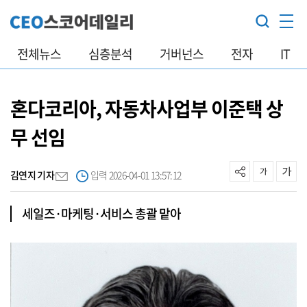
전체뉴스
심층분석
거버넌스
전자
IT
혼다코리아, 자동차사업부 이준택 상
무 선임
김연지 기자
입력 2026-04-01 13:57:12
세일즈·마케팅·서비스 총괄 맡아