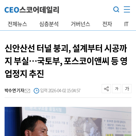
전체뉴스
심층분석
거버넌스
전자
IT
신안산선 터널 붕괴, 설계부터 시공까
지 부실…국토부, 포스코이앤씨 등 영
업정지 추진
박수연 기자
입력 2026-04-02 15:04:57