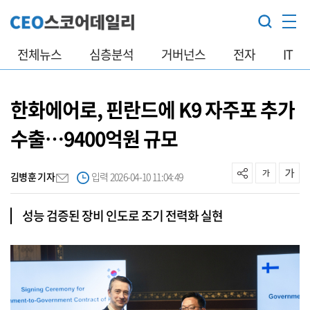
전체뉴스
심층분석
거버넌스
전자
IT
한화에어로, 핀란드에 K9 자주포 추가
수출…9400억원 규모
김병훈 기자
입력 2026-04-10 11:04:49
성능 검증된 장비 인도로 조기 전력화 실현