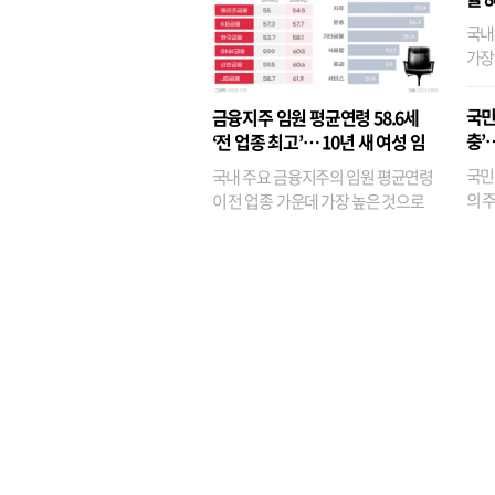
국내
가장
반면
융이
국민
금융지주 임원 평균연령 58.6세
기관
충’
‘전 업종 최고’… 10년 새 여성 임
원은 14배 껑충
국민
국내 주요 금융지주의 임원 평균연령
의 주
이 전 업종 가운데 가장 높은 것으로
가까
나타났다. 금융업 특유의 경험 중심 인
가 
사와 내부 승진 문화가 이어지면서 10
의 대
년새 임원의 평균연령이 높아졌으며,
평균연령이 60대를 기...