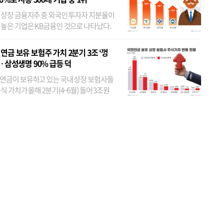
 상장 금융지주 중 외국인 투자자 지분율이
 높은 기업은 KB금융인 것으로 나타났다.
 외국인 지분율이 가장 낮은 곳은 메리츠금
었다. 특히 KB금융은 지난달 말 기준 해외
연금 보유 보험주 가치 2분기 3조 ‘껑
투자자 지분율이...
… 삼성생명 90% 급등 덕
연금이 보유하고 있는 국내 상장 보험사들
식 가치가 올해 2분기(4~6월) 들어 3조원
이 불어난 것으로 집계됐다. 삼성생명 주가
이 기간 90% 가까이 치솟으면서 전체 증가분
부분을 책임진 덕...