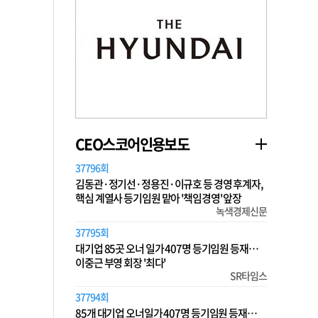
CEO스코어인용보도
37796회
김동관·정기선·정용진·이규호 등 경영 후계자,
핵심 계열사 등기임원 맡아 '책임경영' 앞장
녹색경제신문
37795회
대기업 85곳 오너 일가 407명 등기임원 등재…
이중근 부영 회장 '최다'
SR타임스
37794회
85개 대기업 오너일가 407명 등기임원 등재…