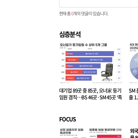
현재 총
0
개의 댓글이 있습니다.
심층분석
대기업 89곳 중 85곳, 오너家 등기
SM 
임원 겸직…BS 46곳·SM 45곳 ‘족
출 1
벌경영’ 고착화
·3위
FOCUS
외국
율 