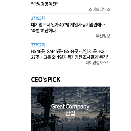
“족벌경영 여전”
스마트타임스
37793회
대기업 오너 일가 407명 계열사 등기임원에…
‘족벌’ 여전하다
부산일보
37792회
BS 46곳·SM 45곳·GS 34곳·부영 31곳·KG
27곳…그룹 오너일가 등기임원 조사결과 '충격'
파이낸셜포스트
CEO's PICK