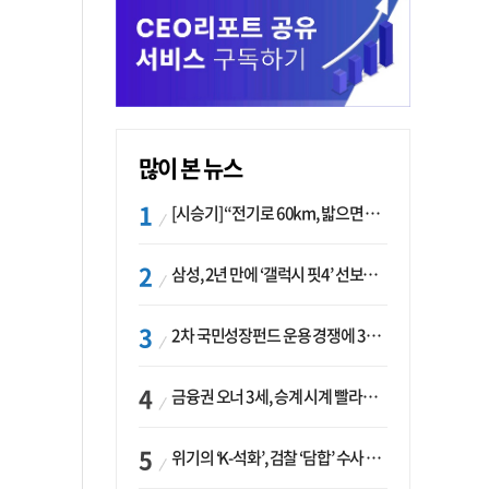
많이 본 뉴스
[시승기] “전기로 60km, 밟으면 462마력”…볼보 XC60 T8의 두 얼굴
삼성, 2년 만에 ‘갤럭시 핏4’ 선보이나…웨어러블 생태계 확장 ‘시동’
2차 국민성장펀드 운용 경쟁에 33개사 몰렸다…신한·하나 등 새 얼굴 대거 합류
금융권 오너 3세, 승계 시계 빨라지나…한국투자 ‘속도’·미래에셋·메리츠는 ‘거리두기’
위기의 ‘K-석화’, 검찰 ‘담합’ 수사 착수…“LG·한화·롯데 등 7개 업체, 8개 제품 가격 담합”