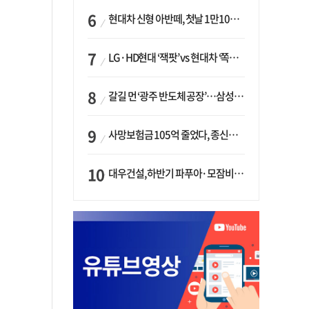
현대차 신형 아반떼, 첫날 1만1094대 계약…역대 최고치 경신
LG·HD현대 ‘잭팟’ vs 현대차 ‘쪽박’…글로벌 사모펀드, 韓 대기업 투자 ‘희비’
갈길 먼 ‘광주 반도체 공장’…삼성·SK, ‘주 52시간제’ 규제 해소 ‘공방’
사망보험금 105억 줄었다, 종신보험·유동화 동시에 ‘주춤’…신한라이프는 401억 급증
대우건설, 하반기 파푸아·모잠비크 LNG 플랜트 수주 가시권…수주목표 27조로 샹향