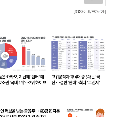
[ 300자 이내 / 현재:
0
자 ]
품은 카카오, 지난해 '엔터' 매
고위공직자 車 4대 중 3대는 ‘국
.2조원 '국내 1위'…2위 하이브
산’…절반 ‘현대’·최다 ‘그랜저’
 JYP 순
인 러브콜 받는 금융주… KB금융 지분
80%로 시총 500대 기업 중 1위