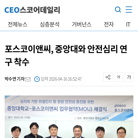
전체뉴스
심층분석
거버넌스
전자
IT
포스코이앤씨, 중앙대와 안전심리 연
구 착수
박수연 기자
입력 2026-04-16 16:52:47