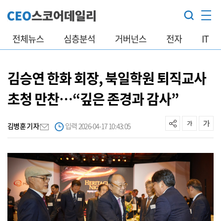
전체뉴스
심층분석
거버넌스
전자
IT
김승연 한화 회장, 북일학원 퇴직교사
초청 만찬…“깊은 존경과 감사”
김병훈 기자
입력 2026-04-17 10:43:05