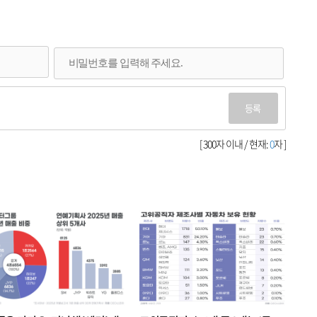
등록
[ 300자 이내 / 현재:
0
자 ]