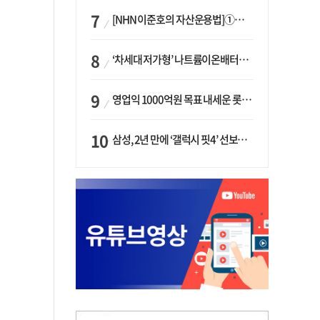
[NHN 이준호의 자산운용법]①이니시오·JLC ‘부동산’-JLC파트너스 ‘투자’…“부동산 담보대출로 투자재원 확보”
‘차세대 저가형’ 나트륨이온배터리 시대 오나…LG화학·에코프로, 상용화 속도낸다
영업익 1000억원 목표 내세운 롯데마트…하반기 ‘오카도’ 시험대
삼성, 2년 만에 ‘갤럭시 핏4’ 선보이나…웨어러블 생태계 확장 ‘시동’