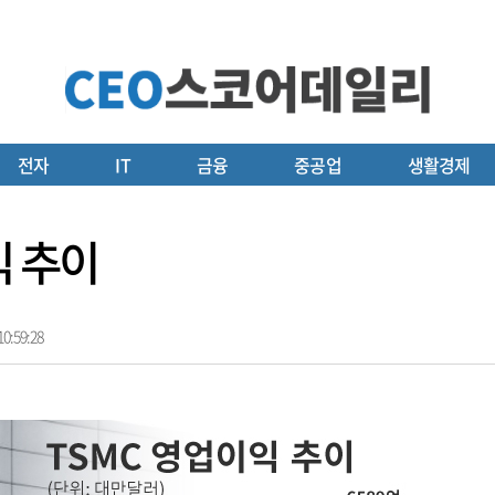
전자
IT
금융
중공업
생활경제
익 추이
0:59:28