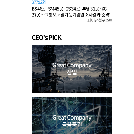
37792회
BS 46곳·SM 45곳·GS 34곳·부영 31곳·KG
27곳…그룹 오너일가 등기임원 조사결과 '충격'
파이낸셜포스트
CEO's PICK