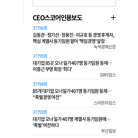
CEO스코어인용보도
37796회
김동관·정기선·정용진·이규호 등 경영 후계자,
핵심 계열사 등기임원 맡아 '책임경영' 앞장
녹색경제신문
37795회
대기업 85곳 오너 일가 407명 등기임원 등재…
이중근 부영 회장 '최다'
SR타임스
37794회
85개 대기업 오너일가 407명 등기임원 등재…
“족벌경영 여전”
스마트타임스
37793회
대기업 오너 일가 407명 계열사 등기임원에…
‘족벌’ 여전하다
부산일보