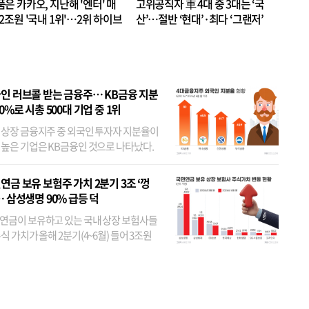
품은 카카오, 지난해 '엔터' 매
고위공직자 車 4대 중 3대는 ‘국
.2조원 '국내 1위'…2위 하이브
산’…절반 ‘현대’·최다 ‘그랜저’
 JYP 순
인 러브콜 받는 금융주… KB금융 지분
80%로 시총 500대 기업 중 1위
 상장 금융지주 중 외국인 투자자 지분율이
 높은 기업은 KB금융인 것으로 나타났다.
 외국인 지분율이 가장 낮은 곳은 메리츠금
었다. 특히 KB금융은 지난달 말 기준 해외
연금 보유 보험주 가치 2분기 3조 ‘껑
투자자 지분율이...
… 삼성생명 90% 급등 덕
연금이 보유하고 있는 국내 상장 보험사들
식 가치가 올해 2분기(4~6월) 들어 3조원
이 불어난 것으로 집계됐다. 삼성생명 주가
이 기간 90% 가까이 치솟으면서 전체 증가분
부분을 책임진 덕...