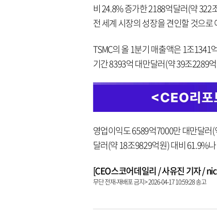
비 24.8% 증가한 2188억달러(약 32
전 세계 시장의 성장을 견인할 것으로
TSMC의 올 1분기 매출액은 1조134
기간 8393억 대만달러(약 39조2289억
영업이익도 6589억7000만 대만달러(약
달러(약 18조9829억원) 대비 61.9%
[CEO스코어데일리 / 사유진 기자 / nick3
무단 전재-재배포 금지> 2026-04-17 10:59:28 송고