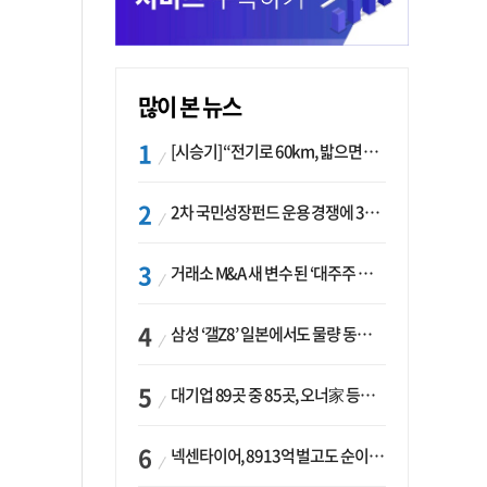
많이 본 뉴스
[시승기] “전기로 60km, 밟으면 462마력”…볼보 XC60 T8의 두 얼굴
2차 국민성장펀드 운용 경쟁에 33개사 몰렸다…신한·하나 등 새 얼굴 대거 합류
거래소 M&A 새 변수 된 ‘대주주 심사’…네이버·두나무 결합도 영향권
삼성 ‘갤Z8’ 일본에서도 물량 동났다…애플 참전 앞두고 선두 수성 ‘시험대’
대기업 89곳 중 85곳, 오너家 등기임원 겸직…BS 46곳·SM 45곳 ‘족벌경영’ 고착화
넥센타이어, 8913억 벌고도 순이익 2억…유럽 세부담에 이익 증발