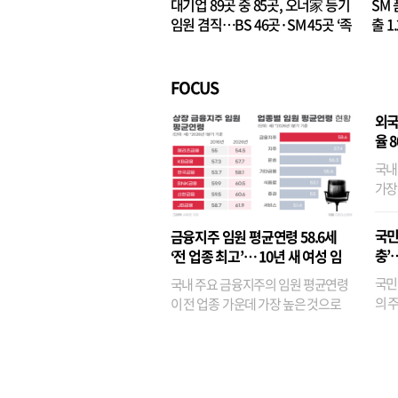
대기업 89곳 중 85곳, 오너家 등기
SM 
임원 겸직…BS 46곳·SM 45곳 ‘족
출 1
벌경영’ 고착화
·3위
FOCUS
외국
율 
국내
가장
반면
융이
국민
금융지주 임원 평균연령 58.6세
기관
충’
‘전 업종 최고’… 10년 새 여성 임
원은 14배 껑충
국민
국내 주요 금융지주의 임원 평균연령
의 주
이 전 업종 가운데 가장 높은 것으로
가까
나타났다. 금융업 특유의 경험 중심 인
가 
사와 내부 승진 문화가 이어지면서 10
의 대
년새 임원의 평균연령이 높아졌으며,
평균연령이 60대를 기...