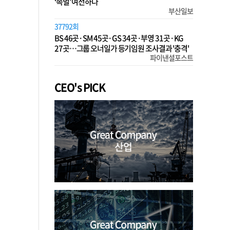
‘족벌’ 여전하다
부산일보
37792회
BS 46곳·SM 45곳·GS 34곳·부영 31곳·KG
27곳…그룹 오너일가 등기임원 조사결과 '충격'
파이낸셜포스트
CEO's PICK