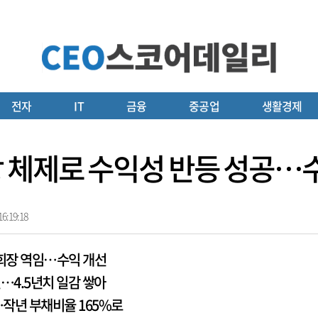
전자
IT
금융
중공업
생활경제
장 체제로 수익성 반등 성공…
6:19:18
부회장 역임…수익 개선
원…4.5년치 일감 쌓아
작년 부채비율 165%로