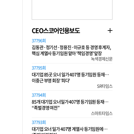
CEO스코어인용보도
37796회
김동관·정기선·정용진·이규호 등 경영 후계자,
핵심 계열사 등기임원 맡아 '책임경영' 앞장
녹색경제신문
37795회
대기업 85곳 오너 일가 407명 등기임원 등재…
이중근 부영 회장 '최다'
SR타임스
37794회
85개 대기업 오너일가 407명 등기임원 등재…
“족벌경영 여전”
스마트타임스
37793회
대기업 오너 일가 407명 계열사 등기임원에…