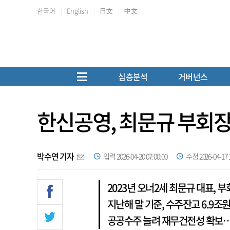
한국어
English
日文
中文
심층분석
거버넌스
한신공영, 최문규 부회
박수연 기자
입력 2026-04-20 07:00:00
수정 2026-04-17 1
2023년 오너2세 최문규 대표, 
지난해 말 기준, 수주잔고 6.9조
공공수주 늘려 재무건전성 확보…