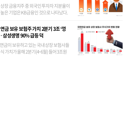
 상장 금융지주 중 외국인 투자자 지분율이
 높은 기업은 KB금융인 것으로 나타났다.
 외국인 지분율이 가장 낮은 곳은 메리츠금
었다. 특히 KB금융은 지난달 말 기준 해외
연금 보유 보험주 가치 2분기 3조 ‘껑
투자자 지분율이...
… 삼성생명 90% 급등 덕
연금이 보유하고 있는 국내 상장 보험사들
식 가치가 올해 2분기(4~6월) 들어 3조원
이 불어난 것으로 집계됐다. 삼성생명 주가
이 기간 90% 가까이 치솟으면서 전체 증가분
부분을 책임진 덕...