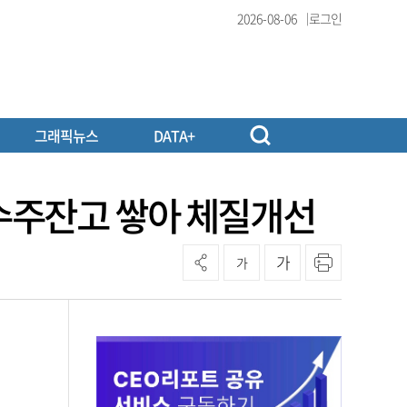
2026-08-06
로그인
그래픽뉴스
DATA+
수주잔고 쌓아 체질개선
가
가