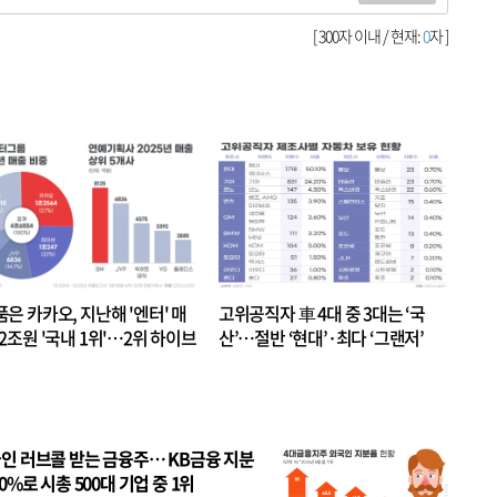
[ 300자 이내 / 현재:
0
자 ]
품은 카카오, 지난해 '엔터' 매
고위공직자 車 4대 중 3대는 ‘국
.2조원 '국내 1위'…2위 하이브
산’…절반 ‘현대’·최다 ‘그랜저’
 JYP 순
인 러브콜 받는 금융주… KB금융 지분
80%로 시총 500대 기업 중 1위