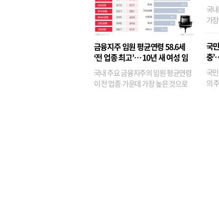
국내
가장
반면
융이
국민
금융지주 임원 평균연령 58.6세
기관
충’
‘전 업종 최고’… 10년 새 여성 임
원은 14배 껑충
국민
국내 주요 금융지주의 임원 평균연령
의 주
이 전 업종 가운데 가장 높은 것으로
가까
나타났다. 금융업 특유의 경험 중심 인
가 
사와 내부 승진 문화가 이어지면서 10
의 대
년새 임원의 평균연령이 높아졌으며,
평균연령이 60대를 기...