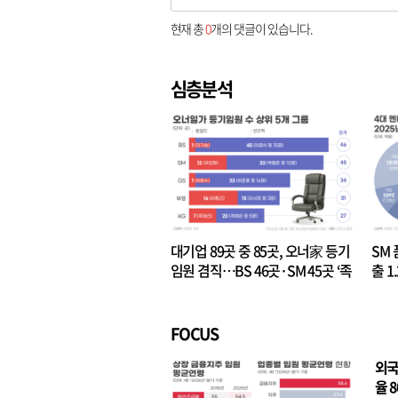
현재 총
0
개의 댓글이 있습니다.
심층분석
대기업 89곳 중 85곳, 오너家 등기
SM 
임원 겸직…BS 46곳·SM 45곳 ‘족
출 1
벌경영’ 고착화
·3위
FOCUS
외국
율 