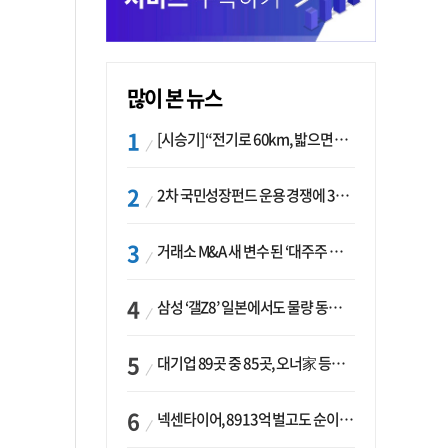
많이 본 뉴스
[시승기] “전기로 60km, 밟으면 462마력”…볼보 XC60 T8의 두 얼굴
2차 국민성장펀드 운용 경쟁에 33개사 몰렸다…신한·하나 등 새 얼굴 대거 합류
거래소 M&A 새 변수 된 ‘대주주 심사’…네이버·두나무 결합도 영향권
삼성 ‘갤Z8’ 일본에서도 물량 동났다…애플 참전 앞두고 선두 수성 ‘시험대’
대기업 89곳 중 85곳, 오너家 등기임원 겸직…BS 46곳·SM 45곳 ‘족벌경영’ 고착화
넥센타이어, 8913억 벌고도 순이익 2억…유럽 세부담에 이익 증발