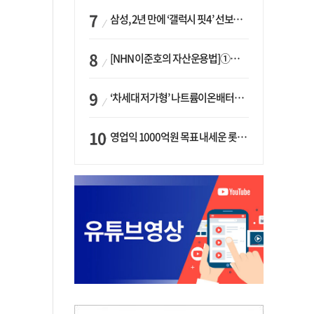
삼성, 2년 만에 ‘갤럭시 핏4’ 선보이나…웨어러블 생태계 확장 ‘시동’
[NHN 이준호의 자산운용법]①이니시오·JLC ‘부동산’-JLC파트너스 ‘투자’…“부동산 담보대출로 투자재원 확보”
‘차세대 저가형’ 나트륨이온배터리 시대 오나…LG화학·에코프로, 상용화 속도낸다
영업익 1000억원 목표 내세운 롯데마트…하반기 ‘오카도’ 시험대