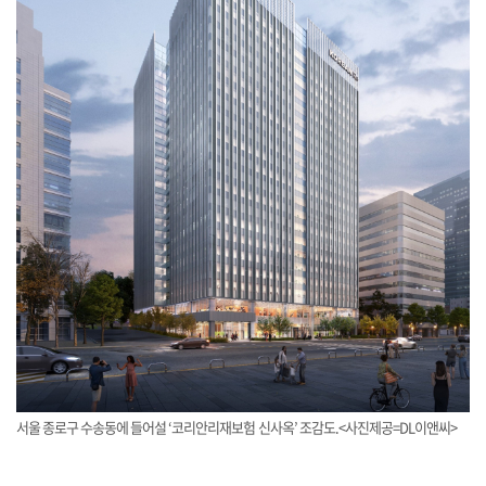
서울 종로구 수송동에 들어설 ‘코리안리재보험 신사옥’ 조감도.<사진제공=DL이앤씨>