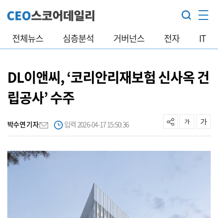
전체뉴스
심층분석
거버넌스
전자
IT
DL이앤씨, ‘코리안리재보험 신사옥 건
립공사’ 수주
박수연 기자
입력 2026-04-17 15:50:36