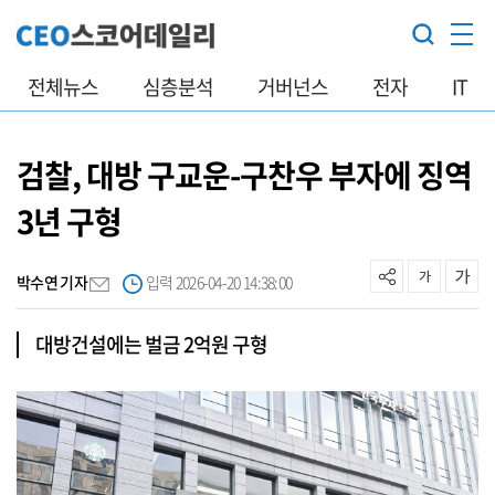
전체뉴스
심층분석
거버넌스
전자
IT
검찰, 대방 구교운-구찬우 부자에 징역
3년 구형
박수연 기자
입력 2026-04-20 14:38:00
대방건설에는 벌금 2억원 구형