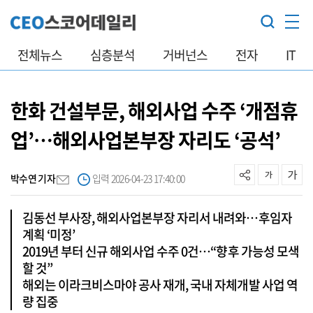
전체뉴스
심층분석
거버넌스
전자
IT
한화 건설부문, 해외사업 수주 ‘개점휴
업’…해외사업본부장 자리도 ‘공석’
박수연 기자
입력 2026-04-23 17:40:00
김동선 부사장, 해외사업본부장 자리서 내려와…후임자
계획 ‘미정’
2019년 부터 신규 해외사업 수주 0건…“향후 가능성 모색
할 것”
해외는 이라크비스마야 공사 재개, 국내 자체개발 사업 역
량 집중