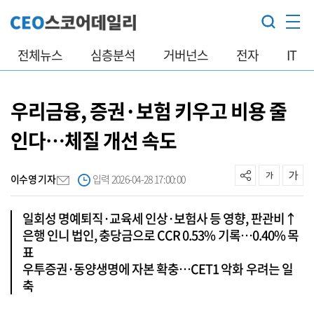
전체뉴스
심층분석
거버넌스
전자
IT
우리금융, 증권·보험 키우고 비용 줄
인다…체질 개선 속도
이수영 기자
입력 2026-04-28 17:00:00
일회성 명예퇴직·교육세 인상·보험사 등 영향, 판관비↑
은행 인니 법인, 충당금으로 CCR 0.53% 기록…0.40% 목
표
우투증권·동양생명에 자본 확충…CET1 악화 우려는 일
축