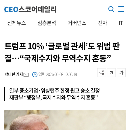
전체뉴스
심층분석
거버넌스
전자
IT
트럼프 10% ‘글로벌 관세’도 위법 판
결…“국제수지와 무역수지 혼동”
박대한 기자
입력 2026-05-08 10:56:19
일부 중소기업·워싱턴주 한정 원고 승소 결정
재판부 “행정부, 국제수지와 무역수지 혼동”