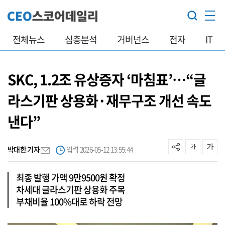
전체뉴스
심층분석
거버넌스
전자
IT
SKC, 1.2조 유상증자 ‘마침표’…“글
라스기판 상용화·재무구조 개선 속도
낸다”
박대한 기자
입력 2026-05-12 13:55:44
최종 발행 가액 9만9500원 확정
차세대 글라스기판 상용화 주목
부채비율 100%대로 하락 전망