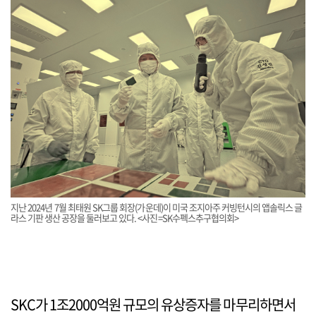
지난 2024년 7월 최태원 SK그룹 회장(가운데)이 미국 조지아주 커빙턴시의 앱솔릭스 글
라스 기판 생산 공장을 둘러보고 있다. <사진=SK수펙스추구협의회>
SKC가 1조2000억원 규모의 유상증자를 마무리하면서