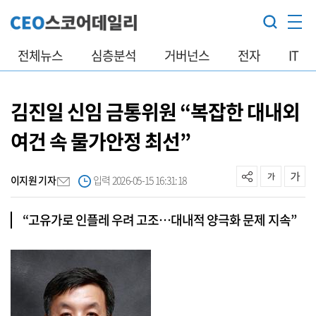
전체뉴스
심층분석
거버넌스
전자
IT
김진일 신임 금통위원 “복잡한 대내외
여건 속 물가안정 최선”
이지원 기자
입력 2026-05-15 16:31:18
“고유가로 인플레 우려 고조…대내적 양극화 문제 지속”