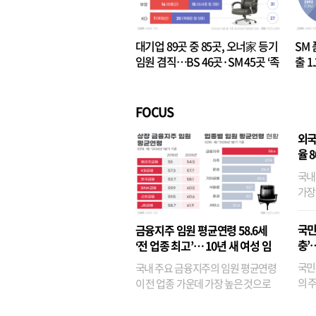
대기업 89곳 중 85곳, 오너家 등기
SM 
임원 겸직…BS 46곳·SM 45곳 ‘족
출 1
벌경영’ 고착화
·3위
FOCUS
외국
율 
국내
가장
반면
융이
국민
금융지주 임원 평균연령 58.6세
기관
충’
‘전 업종 최고’… 10년 새 여성 임
원은 14배 껑충
국민
국내 주요 금융지주의 임원 평균연령
의 주
이 전 업종 가운데 가장 높은 것으로
가까
나타났다. 금융업 특유의 경험 중심 인
가 
사와 내부 승진 문화가 이어지면서 10