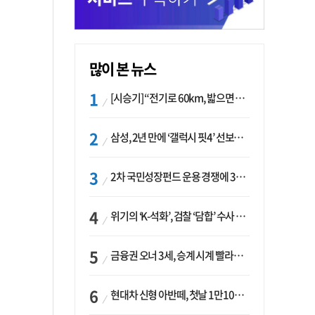
많이 본 뉴스
[시승기] “전기로 60km, 밟으면 462마력”…볼보 XC60 T8의 두 얼굴
삼성, 2년 만에 ‘갤럭시 핏4’ 선보이나…웨어러블 생태계 확장 ‘시동’
2차 국민성장펀드 운용 경쟁에 33개사 몰렸다…신한·하나 등 새 얼굴 대거 합류
위기의 ‘K-석화’, 검찰 ‘담합’ 수사 착수…“LG·한화·롯데 등 7개 업체, 8개 제품 가격 담합”
금융권 오너 3세, 승계 시계 빨라지나…한국투자 ‘속도’·미래에셋·메리츠는 ‘거리두기’
현대차 신형 아반떼, 첫날 1만1094대 계약…역대 최고치 경신