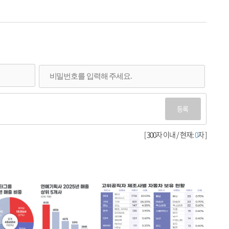
등록
[ 300자 이내 / 현재:
0
자 ]