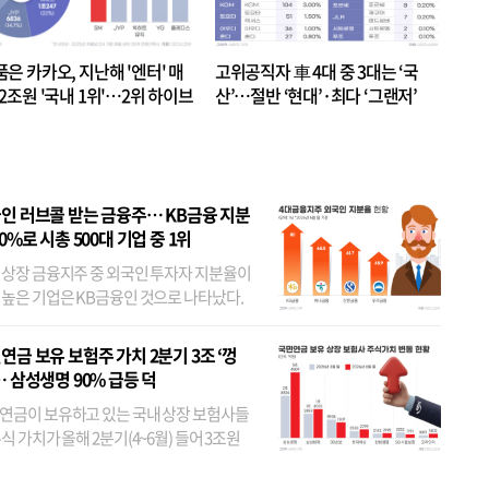
품은 카카오, 지난해 '엔터' 매
고위공직자 車 4대 중 3대는 ‘국
.2조원 '국내 1위'…2위 하이브
산’…절반 ‘현대’·최다 ‘그랜저’
 JYP 순
인 러브콜 받는 금융주… KB금융 지분
80%로 시총 500대 기업 중 1위
 상장 금융지주 중 외국인 투자자 지분율이
 높은 기업은 KB금융인 것으로 나타났다.
 외국인 지분율이 가장 낮은 곳은 메리츠금
었다. 특히 KB금융은 지난달 말 기준 해외
연금 보유 보험주 가치 2분기 3조 ‘껑
투자자 지분율이...
… 삼성생명 90% 급등 덕
연금이 보유하고 있는 국내 상장 보험사들
식 가치가 올해 2분기(4~6월) 들어 3조원
이 불어난 것으로 집계됐다. 삼성생명 주가
이 기간 90% 가까이 치솟으면서 전체 증가분