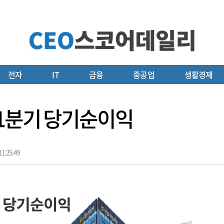
전자
IT
금융
중공업
생활경제
 1분기 당기순이익
1:25:49