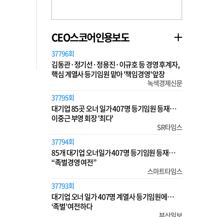
CEO스코어인용보도
37796회
김동관·정기선·정용진·이규호 등 경영 후계자,
핵심 계열사 등기임원 맡아 '책임경영' 앞장
녹색경제신문
37795회
대기업 85곳 오너 일가 407명 등기임원 등재…
이중근 부영 회장 '최다'
SR타임스
37794회
85개 대기업 오너일가 407명 등기임원 등재…
“족벌경영 여전”
스마트타임스
37793회
대기업 오너 일가 407명 계열사 등기임원에…
‘족벌’ 여전하다
부산일보