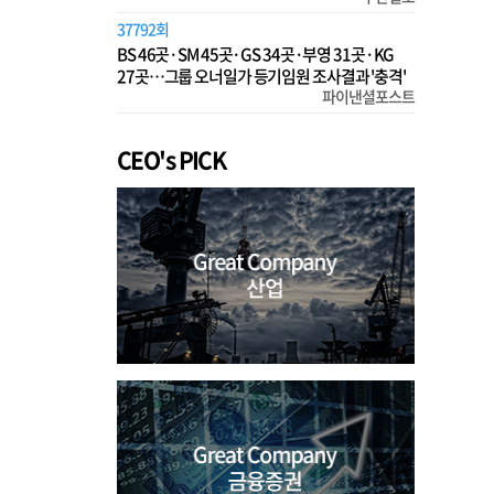
37792회
BS 46곳·SM 45곳·GS 34곳·부영 31곳·KG
27곳…그룹 오너일가 등기임원 조사결과 '충격'
파이낸셜포스트
CEO's PICK