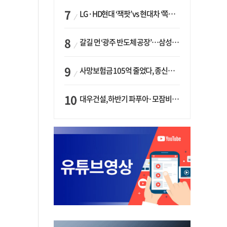
LG·HD현대 ‘잭팟’ vs 현대차 ‘쪽박’…글로벌 사모펀드, 韓 대기업 투자 ‘희비’
갈길 먼 ‘광주 반도체 공장’…삼성·SK, ‘주 52시간제’ 규제 해소 ‘공방’
사망보험금 105억 줄었다, 종신보험·유동화 동시에 ‘주춤’…신한라이프는 401억 급증
대우건설, 하반기 파푸아·모잠비크 LNG 플랜트 수주 가시권…수주목표 27조로 샹향