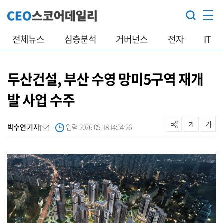
전체뉴스
심층분석
거버넌스
전자
IT
두산건설, 부산 수영 망미5구역 재개
발 사업 수주
박수연 기자
입력 2026-05-18 14:54:26