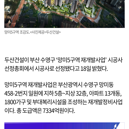
망미5구역 조감도.<사진제공=두산건설>
두산건설이 부산 수영구 ‘망미5구역 재개발사업’ 시공사
선정총회에서 시공사로 선정됐다고 18일 밝혔다.
망미5구역 재개발사업은 부산광역시 수영구 망미동
458-2번지 일원에 지하 5층~지상 32층, 아파트 13개동,
1800가구 및 부대복리시설을 조성하는 재개발정비사업
이다. 총 도급액은 7334억원이다.