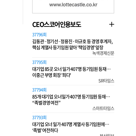
CEO스코어인용보도
37796회
김동관·정기선·정용진·이규호 등 경영 후계자,
핵심 계열사 등기임원 맡아 '책임경영' 앞장
녹색경제신문
37795회
대기업 85곳 오너 일가 407명 등기임원 등재…
이중근 부영 회장 '최다'
SR타임스
37794회
85개 대기업 오너일가 407명 등기임원 등재…
“족벌경영 여전”
스마트타임스
37793회
대기업 오너 일가 407명 계열사 등기임원에…
‘족벌’ 여전하다
부산일보