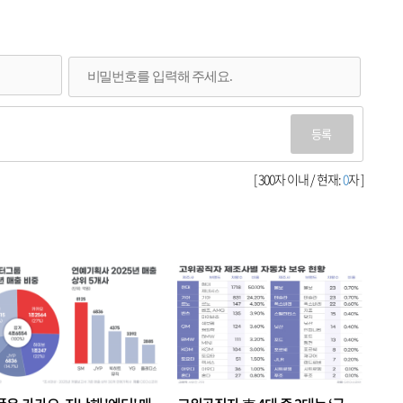
등록
[ 300자 이내 / 현재:
0
자 ]