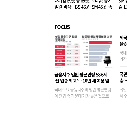
대기업 89곳 중 85곳, 오너家 등기
SM 
임원 겸직…BS 46곳·SM 45곳 ‘족
출 1
벌경영’ 고착화
·3위
FOCUS
외국
율 
국내
가장
반면
융이
국민
금융지주 임원 평균연령 58.6세
기관
충’
‘전 업종 최고’… 10년 새 여성 임
원은 14배 껑충
국민
국내 주요 금융지주의 임원 평균연령
의 주
이 전 업종 가운데 가장 높은 것으로
가까
나타났다. 금융업 특유의 경험 중심 인
가 
사와 내부 승진 문화가 이어지면서 10
의 대
년새 임원의 평균연령이 높아졌으며,
평균연령이 60대를 기...