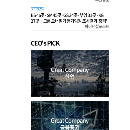
37792회
BS 46곳·SM 45곳·GS 34곳·부영 31곳·KG
27곳…그룹 오너일가 등기임원 조사결과 '충격'
파이낸셜포스트
CEO's PICK