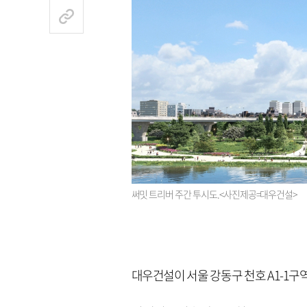
써밋 트리버 주간 투시도.<사진제공=대우건설>
대우건설이 서울 강동구 천호 A1-1