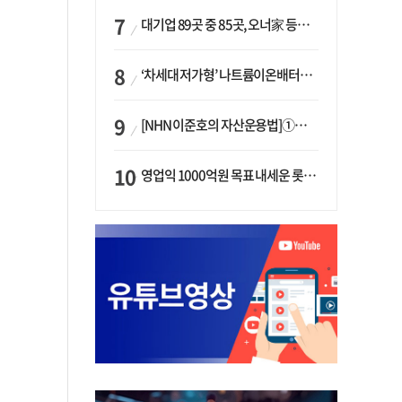
대기업 89곳 중 85곳, 오너家 등기임원 겸직…BS 46곳·SM 45곳 ‘족벌경영’ 고착화
‘차세대 저가형’ 나트륨이온배터리 시대 오나…LG화학·에코프로, 상용화 속도낸다
[NHN 이준호의 자산운용법]①이니시오·JLC ‘부동산’-JLC파트너스 ‘투자’…“부동산 담보대출로 투자재원 확보”
영업익 1000억원 목표 내세운 롯데마트…하반기 ‘오카도’ 시험대