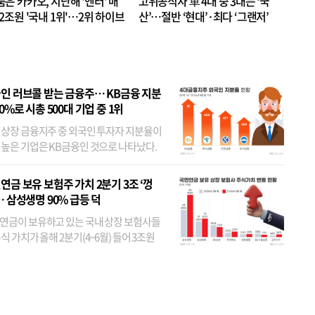
품은 카카오, 지난해 '엔터' 매
고위공직자 車 4대 중 3대는 ‘국
.2조원 '국내 1위'…2위 하이브
산’…절반 ‘현대’·최다 ‘그랜저’
 JYP 순
인 러브콜 받는 금융주… KB금융 지분
80%로 시총 500대 기업 중 1위
 상장 금융지주 중 외국인 투자자 지분율이
 높은 기업은 KB금융인 것으로 나타났다.
 외국인 지분율이 가장 낮은 곳은 메리츠금
었다. 특히 KB금융은 지난달 말 기준 해외
연금 보유 보험주 가치 2분기 3조 ‘껑
투자자 지분율이...
… 삼성생명 90% 급등 덕
연금이 보유하고 있는 국내 상장 보험사들
식 가치가 올해 2분기(4~6월) 들어 3조원
이 불어난 것으로 집계됐다. 삼성생명 주가
이 기간 90% 가까이 치솟으면서 전체 증가분
부분을 책임진 덕...