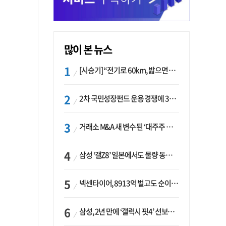
많이 본 뉴스
[시승기] “전기로 60km, 밟으면 462마력”…볼보 XC60 T8의 두 얼굴
2차 국민성장펀드 운용 경쟁에 33개사 몰렸다…신한·하나 등 새 얼굴 대거 합류
거래소 M&A 새 변수 된 ‘대주주 심사’…네이버·두나무 결합도 영향권
삼성 ‘갤Z8’ 일본에서도 물량 동났다…애플 참전 앞두고 선두 수성 ‘시험대’
넥센타이어, 8913억 벌고도 순이익 2억…유럽 세부담에 이익 증발
삼성, 2년 만에 ‘갤럭시 핏4’ 선보이나…웨어러블 생태계 확장 ‘시동’