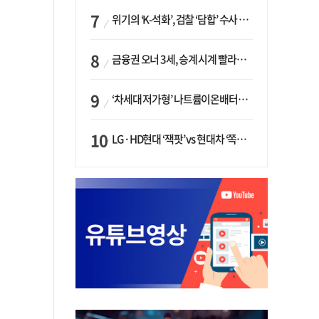
위기의 ‘K-석화’, 검찰 ‘담합’ 수사 착수…“LG·한화·롯데 등 7개 업체, 8개 제품 가격 담합”
금융권 오너 3세, 승계 시계 빨라지나…한국투자 ‘속도’·미래에셋·메리츠는 ‘거리두기’
‘차세대 저가형’ 나트륨이온배터리 시대 오나…LG화학·에코프로, 상용화 속도낸다
LG·HD현대 ‘잭팟’ vs 현대차 ‘쪽박’…글로벌 사모펀드, 韓 대기업 투자 ‘희비’