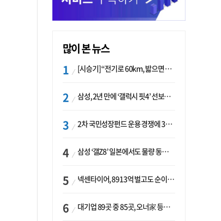
많이 본 뉴스
[시승기] “전기로 60km, 밟으면 462마력”…볼보 XC60 T8의 두 얼굴
삼성, 2년 만에 ‘갤럭시 핏4’ 선보이나…웨어러블 생태계 확장 ‘시동’
2차 국민성장펀드 운용 경쟁에 33개사 몰렸다…신한·하나 등 새 얼굴 대거 합류
삼성 ‘갤Z8’ 일본에서도 물량 동났다…애플 참전 앞두고 선두 수성 ‘시험대’
넥센타이어, 8913억 벌고도 순이익 2억…유럽 세부담에 이익 증발
대기업 89곳 중 85곳, 오너家 등기임원 겸직…BS 46곳·SM 45곳 ‘족벌경영’ 고착화