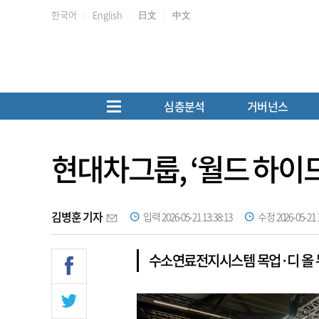
한국어
English
日文
中文
심층분석
거버넌스
현대차그룹, ‘월드 하이드
김병훈 기자
입력 2026-05-21 13:38:13
수정 2026-05-21 1
수소연료전지시스템 목업·디 올 