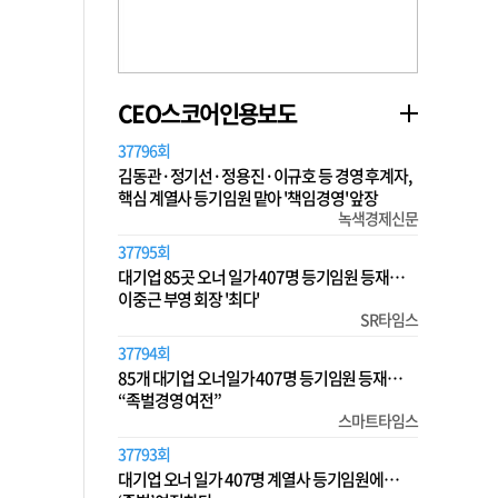
CEO스코어인용보도
37796회
김동관·정기선·정용진·이규호 등 경영 후계자,
핵심 계열사 등기임원 맡아 '책임경영' 앞장
녹색경제신문
37795회
대기업 85곳 오너 일가 407명 등기임원 등재…
이중근 부영 회장 '최다'
SR타임스
37794회
85개 대기업 오너일가 407명 등기임원 등재…
“족벌경영 여전”
스마트타임스
37793회
대기업 오너 일가 407명 계열사 등기임원에…