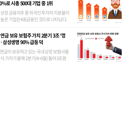
80%로 시총 500대 기업 중 1위
 상장 금융지주 중 외국인 투자자 지분율이
 높은 기업은 KB금융인 것으로 나타났다.
 외국인 지분율이 가장 낮은 곳은 메리츠금
었다. 특히 KB금융은 지난달 말 기준 해외
연금 보유 보험주 가치 2분기 3조 ‘껑
투자자 지분율이...
… 삼성생명 90% 급등 덕
연금이 보유하고 있는 국내 상장 보험사들
식 가치가 올해 2분기(4~6월) 들어 3조원
이 불어난 것으로 집계됐다. 삼성생명 주가
이 기간 90% 가까이 치솟으면서 전체 증가분
부분을 책임진 덕...