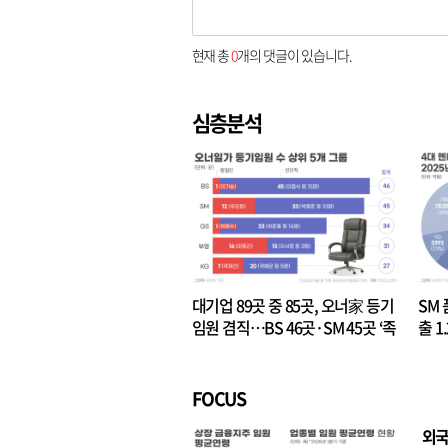
현재 총
0
개의 댓글이 있습니다.
심층분석
대기업 89곳 중 85곳, 오너家 등기
SM 
임원 겸직…BS 46곳·SM 45곳 ‘족
출 1
벌경영’ 고착화
·3위
FOCUS
외국