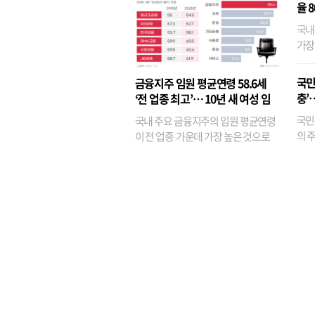
율 
국내
가장
반면
융이
국민
금융지주 임원 평균연령 58.6세
기관
충’
‘전 업종 최고’… 10년 새 여성 임
원은 14배 껑충
국민
국내 주요 금융지주의 임원 평균연령
의 주
이 전 업종 가운데 가장 높은 것으로
가까
나타났다. 금융업 특유의 경험 중심 인
가 
사와 내부 승진 문화가 이어지면서 10
의 대
년새 임원의 평균연령이 높아졌으며,
평균연령이 60대를 기...