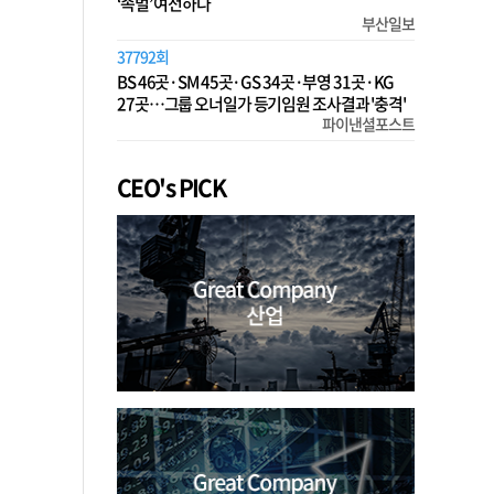
‘족벌’ 여전하다
부산일보
37792회
BS 46곳·SM 45곳·GS 34곳·부영 31곳·KG
27곳…그룹 오너일가 등기임원 조사결과 '충격'
파이낸셜포스트
CEO's PICK