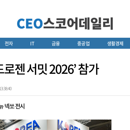
전자
IT
금융
중공업
생활경제
로젠 서밋 2026’ 참가
3:38:40
뉴 넥쏘 전시