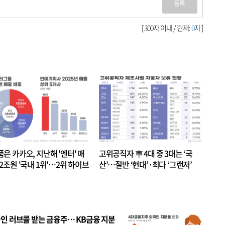
등록
[ 300자 이내 / 현재:
0
자 ]
품은 카카오, 지난해 '엔터' 매
고위공직자 車 4대 중 3대는 ‘국
.2조원 '국내 1위'…2위 하이브
산’…절반 ‘현대’·최다 ‘그랜저’
 JYP 순
인 러브콜 받는 금융주… KB금융 지분