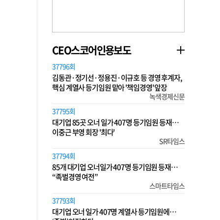
CEO스코어인용보도
37796회
김동관·정기선·정용진·이규호 등 경영 후계자,
핵심 계열사 등기임원 맡아 '책임경영' 앞장
녹색경제신문
37795회
대기업 85곳 오너 일가 407명 등기임원 등재…
이중근 부영 회장 '최다'
SR타임스
37794회
85개 대기업 오너일가 407명 등기임원 등재…
“족벌경영 여전”
스마트타임스
37793회
대기업 오너 일가 407명 계열사 등기임원에…