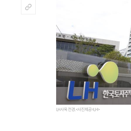
LH사옥 전경.<사진제공=LH>