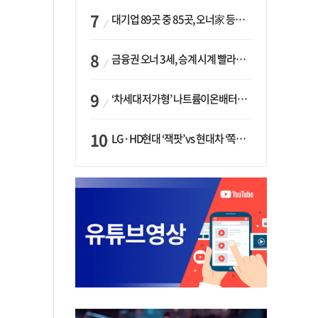
대기업 89곳 중 85곳, 오너家 등기임원 겸직…BS 46곳·SM 45곳 ‘족벌경영’ 고착화
금융권 오너 3세, 승계 시계 빨라지나…한국투자 ‘속도’·미래에셋·메리츠는 ‘거리두기’
‘차세대 저가형’ 나트륨이온배터리 시대 오나…LG화학·에코프로, 상용화 속도낸다
LG·HD현대 ‘잭팟’ vs 현대차 ‘쪽박’…글로벌 사모펀드, 韓 대기업 투자 ‘희비’