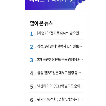
많이 본 뉴스
[시승기] “전기로 60km, 밟으면 462마력”…볼보 XC60 T8의 두 얼굴
삼성, 2년 만에 ‘갤럭시 핏4’ 선보이나…웨어러블 생태계 확장 ‘시동’
2차 국민성장펀드 운용 경쟁에 33개사 몰렸다…신한·하나 등 새 얼굴 대거 합류
삼성 ‘갤Z8’ 일본에서도 물량 동났다…애플 참전 앞두고 선두 수성 ‘시험대’
넥센타이어, 8913억 벌고도 순이익 2억…유럽 세부담에 이익 증발
위기의 ‘K-석화’, 검찰 ‘담합’ 수사 착수…“LG·한화·롯데 등 7개 업체, 8개 제품 가격 담합”