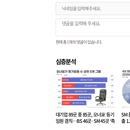
현재 총
0
개의 댓글이 있습니다.
심층분석
대기업 89곳 중 85곳, 오너家 등기
SM 
임원 겸직…BS 46곳·SM 45곳 ‘족
출 1
벌경영’ 고착화
·3위