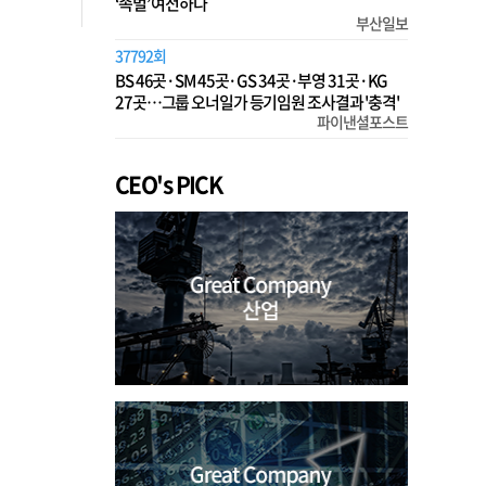
‘족벌’ 여전하다
부산일보
37792회
BS 46곳·SM 45곳·GS 34곳·부영 31곳·KG
27곳…그룹 오너일가 등기임원 조사결과 '충격'
파이낸셜포스트
CEO's PICK