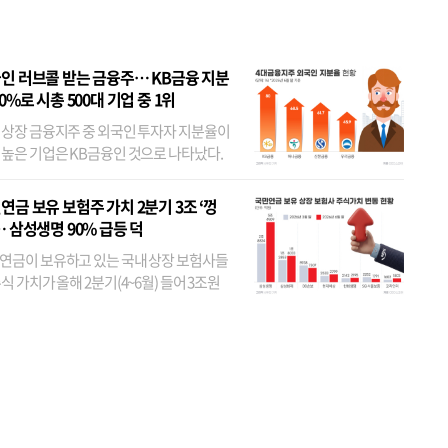
인 러브콜 받는 금융주… KB금융 지분
80%로 시총 500대 기업 중 1위
 상장 금융지주 중 외국인 투자자 지분율이
 높은 기업은 KB금융인 것으로 나타났다.
 외국인 지분율이 가장 낮은 곳은 메리츠금
었다. 특히 KB금융은 지난달 말 기준 해외
연금 보유 보험주 가치 2분기 3조 ‘껑
투자자 지분율이...
… 삼성생명 90% 급등 덕
연금이 보유하고 있는 국내 상장 보험사들
식 가치가 올해 2분기(4~6월) 들어 3조원
이 불어난 것으로 집계됐다. 삼성생명 주가
이 기간 90% 가까이 치솟으면서 전체 증가분
부분을 책임진 덕...