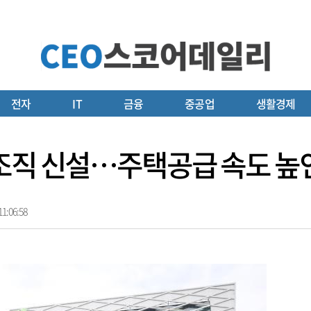
전자
IT
금융
중공업
생활경제
 조직 신설…주택공급 속도 높
1:06:58