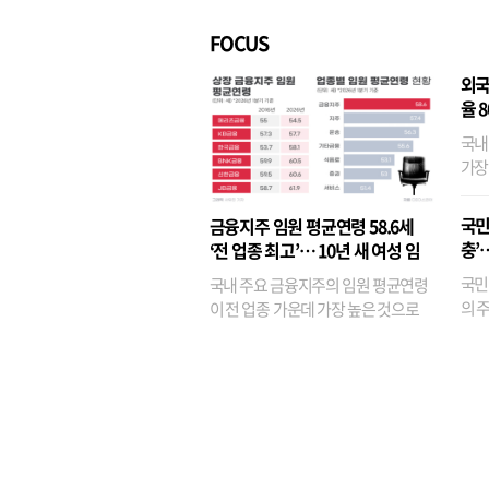
FOCUS
외국
율 
국내
가장
반면
융이
국민
금융지주 임원 평균연령 58.6세
기관
충’
‘전 업종 최고’… 10년 새 여성 임
원은 14배 껑충
국민
국내 주요 금융지주의 임원 평균연령
의 주
이 전 업종 가운데 가장 높은 것으로
가까
나타났다. 금융업 특유의 경험 중심 인
가 
사와 내부 승진 문화가 이어지면서 10
의 대
년새 임원의 평균연령이 높아졌으며,
평균연령이 60대를 기...