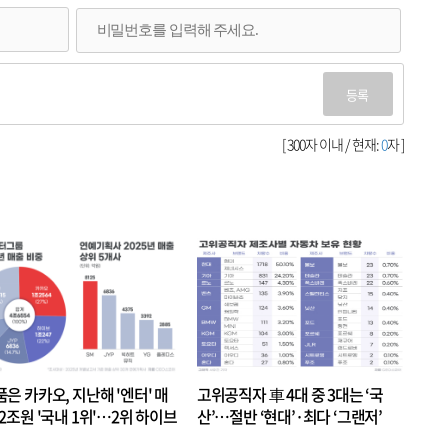
등록
[ 300자 이내 / 현재:
0
자 ]
품은 카카오, 지난해 '엔터' 매
고위공직자 車 4대 중 3대는 ‘국
.2조원 '국내 1위'…2위 하이브
산’…절반 ‘현대’·최다 ‘그랜저’
 JYP 순