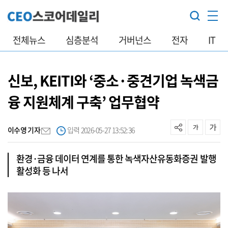
전체뉴스
심층분석
거버넌스
전자
IT
신보, KEITI와 ‘중소·중견기업 녹색금
융 지원체계 구축’ 업무협약
이수영 기자
입력 2026-05-27 13:52:36
환경·금융 데이터 연계를 통한 녹색자산유동화증권 발행
활성화 등 나서