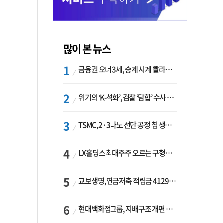
많이 본 뉴스
금융권 오너 3세, 승계 시계 빨라지나…한국투자 ‘속도’·미래에셋·메리츠는 ‘거리두기’
위기의 ‘K-석화’, 검찰 ‘담합’ 수사 착수…“LG·한화·롯데 등 7개 업체, 8개 제품 가격 담합”
TSMC, 2·3나노 선단 공정 칩 생산 가속화…삼성, 파운드리 확장 변수 맞나
LX홀딩스 최대주주 오르는 구형모 사장…계열사 실적 개선 ‘과제’
교보생명, 연금저축 적립금 4129억 증가 ‘1위’…KB라이프는 최대 감소율
현대백화점그룹, 지배구조 개편 작업…지주사 행위제한 요건 해소