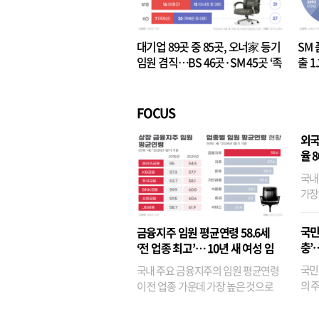
대기업 89곳 중 85곳, 오너家 등기
SM 
임원 겸직…BS 46곳·SM 45곳 ‘족
출 1
벌경영’ 고착화
·3위
FOCUS
외국
율 
국내
가장
반면
융이
국민
금융지주 임원 평균연령 58.6세
기관
충’
‘전 업종 최고’… 10년 새 여성 임
원은 14배 껑충
국민
국내 주요 금융지주의 임원 평균연령
의 주
이 전 업종 가운데 가장 높은 것으로
가까
나타났다. 금융업 특유의 경험 중심 인
가 
사와 내부 승진 문화가 이어지면서 10