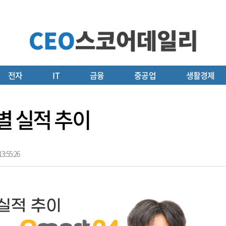
전자
IT
금융
중공업
생활경제
별 실적 추이
3:55:26