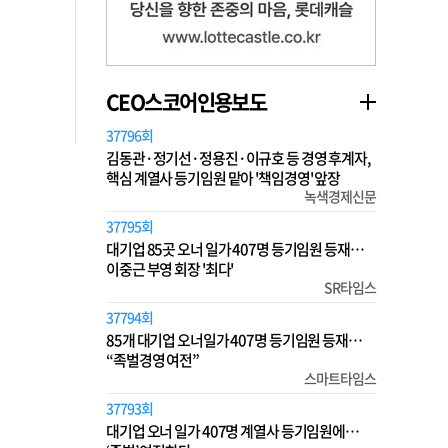
CEO스코어인용보도
37796회
김동관·정기선·정용진·이규호 등 경영 후계자,
핵심 계열사 등기임원 맡아 '책임경영' 앞장
녹색경제신문
37795회
대기업 85곳 오너 일가 407명 등기임원 등재…
이중근 부영 회장 '최다'
SR타임스
37794회
85개 대기업 오너일가 407명 등기임원 등재…
“족벌경영 여전”
스마트타임스
37793회
대기업 오너 일가 407명 계열사 등기임원에…