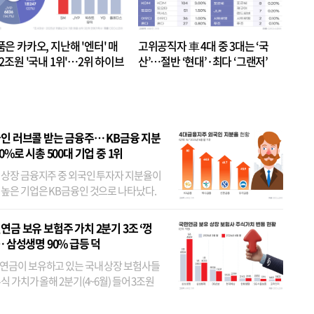
품은 카카오, 지난해 '엔터' 매
고위공직자 車 4대 중 3대는 ‘국
.2조원 '국내 1위'…2위 하이브
산’…절반 ‘현대’·최다 ‘그랜저’
 JYP 순
인 러브콜 받는 금융주… KB금융 지분
80%로 시총 500대 기업 중 1위
 상장 금융지주 중 외국인 투자자 지분율이
 높은 기업은 KB금융인 것으로 나타났다.
 외국인 지분율이 가장 낮은 곳은 메리츠금
었다. 특히 KB금융은 지난달 말 기준 해외
연금 보유 보험주 가치 2분기 3조 ‘껑
투자자 지분율이...
… 삼성생명 90% 급등 덕
연금이 보유하고 있는 국내 상장 보험사들
식 가치가 올해 2분기(4~6월) 들어 3조원
이 불어난 것으로 집계됐다. 삼성생명 주가
이 기간 90% 가까이 치솟으면서 전체 증가분