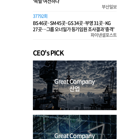
‘족벌’ 여전하다
부산일보
37792회
BS 46곳·SM 45곳·GS 34곳·부영 31곳·KG
27곳…그룹 오너일가 등기임원 조사결과 '충격'
파이낸셜포스트
CEO's PICK