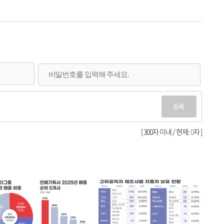
등록
[ 300자 이내 / 현재:
0
자 ]