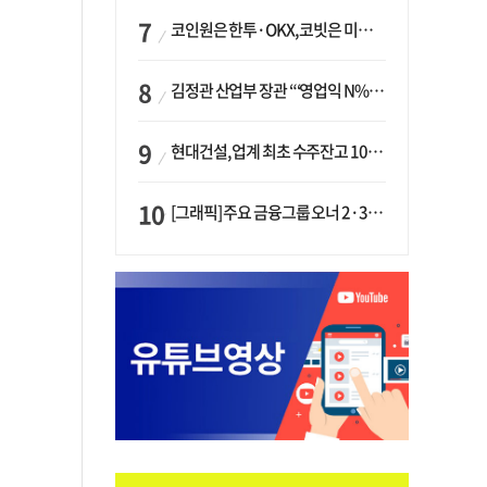
코인원은 한투·OKX, 코빗은 미래에셋…중소 거래소 ‘금융 동맹’ 승부수
김정관 산업부 장관 “‘영업익 N% 성과급’ 지급 반대…주주·투자자 이익 반해”
현대건설, 업계 최초 수주잔고 100조 돌파…하반기 ‘원전’ 수주 드라이브
[그래픽] 주요 금융그룹 오너 2·3세 현황