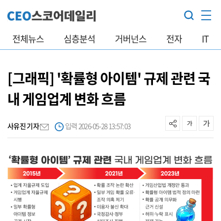
전체뉴스
심층분석
거버넌스
전자
IT
[그래픽] '확률형 아이템' 규제 관련 국
내 게임업계 변화 흐름
사유진 기자
입력 2026-05-28 13:57:03