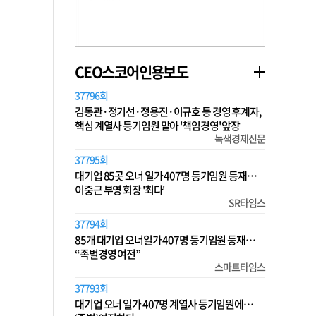
CEO스코어인용보도
37796회
김동관·정기선·정용진·이규호 등 경영 후계자,
핵심 계열사 등기임원 맡아 '책임경영' 앞장
녹색경제신문
37795회
대기업 85곳 오너 일가 407명 등기임원 등재…
이중근 부영 회장 '최다'
SR타임스
37794회
85개 대기업 오너일가 407명 등기임원 등재…
“족벌경영 여전”
스마트타임스
37793회
대기업 오너 일가 407명 계열사 등기임원에…