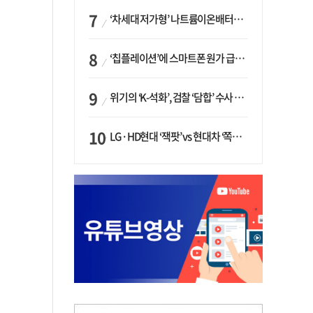
‘차세대 저가형’ 나트륨이온배터리 시대 오나…LG화학·에코프로, 상용화 속도낸다
‘칩플레이션’에 스마트폰 원가 급등…삼성전자, ‘엑시노스’ 채택 확대하나
위기의 ‘K-석화’, 검찰 ‘담합’ 수사 착수…“LG·한화·롯데 등 7개 업체, 8개 제품 가격 담합”
LG·HD현대 ‘잭팟’ vs 현대차 ‘쪽박’…글로벌 사모펀드, 韓 대기업 투자 ‘희비’