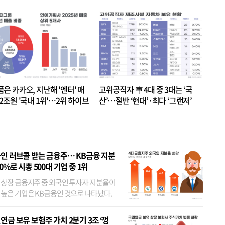
품은 카카오, 지난해 '엔터' 매
고위공직자 車 4대 중 3대는 ‘국
.2조원 '국내 1위'…2위 하이브
산’…절반 ‘현대’·최다 ‘그랜저’
 JYP 순
인 러브콜 받는 금융주… KB금융 지분
80%로 시총 500대 기업 중 1위
 상장 금융지주 중 외국인 투자자 지분율이
 높은 기업은 KB금융인 것으로 나타났다.
 외국인 지분율이 가장 낮은 곳은 메리츠금
었다. 특히 KB금융은 지난달 말 기준 해외
연금 보유 보험주 가치 2분기 3조 ‘껑