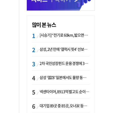
많이 본 뉴스
[시승기] “전기로 60km, 밟으면 462마력”…볼보 XC60 T8의 두 얼굴
삼성, 2년 만에 ‘갤럭시 핏4’ 선보이나…웨어러블 생태계 확장 ‘시동’
2차 국민성장펀드 운용 경쟁에 33개사 몰렸다…신한·하나 등 새 얼굴 대거 합류
삼성 ‘갤Z8’ 일본에서도 물량 동났다…애플 참전 앞두고 선두 수성 ‘시험대’
넥센타이어, 8913억 벌고도 순이익 2억…유럽 세부담에 이익 증발
대기업 89곳 중 85곳, 오너家 등기임원 겸직…BS 46곳·SM 45곳 ‘족벌경영’ 고착화