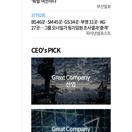
‘족벌’ 여전하다
부산일보
37792회
BS 46곳·SM 45곳·GS 34곳·부영 31곳·KG
27곳…그룹 오너일가 등기임원 조사결과 '충격'
파이낸셜포스트
CEO's PICK