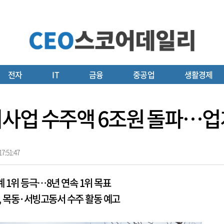
전자
IT
금융
중공업
생활경제
사업 수주액 6조원 돌파…업
7:51:47
1위 등극…8년 연속 1위 목표
 목동·서빙고동서 수주 활동 예고