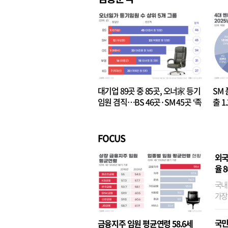
대기업 89곳 중 85곳, 오너家 등기
SM 
임원 겸직…BS 46곳·SM 45곳 ‘족
출 1
벌경영’ 고착화
·3위
FOCUS
외국
율 
국내
가장
반면
융이
국민
금융지주 임원 평균연령 58.6세