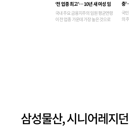
기관
충’
‘전 업종 최고’… 10년 새 여성 임
원은 14배 껑충
국민
국내 주요 금융지주의 임원 평균연령
의 주
이 전 업종 가운데 가장 높은 것으로
가까
나타났다. 금융업 특유의 경험 중심 인
가 
사와 내부 승진 문화가 이어지면서 10
의 대
년새 임원의 평균연령이 높아졌으며,
평균연령이 60대를 기...
삼성물산, 시니어레지던스에