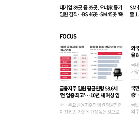
대기업 89곳 중 85곳, 오너家 등기
SM 
임원 겸직…BS 46곳·SM 45곳 ‘족
출 1
벌경영’ 고착화
·3위
FOCUS
외국
율 
국내
가장
반면
융이
국민
금융지주 임원 평균연령 58.6세
기관
충’
‘전 업종 최고’… 10년 새 여성 임
원은 14배 껑충
국민
국내 주요 금융지주의 임원 평균연령
의 주
이 전 업종 가운데 가장 높은 것으로
가까
나타났다. 금융업 특유의 경험 중심 인
가 
사와 내부 승진 문화가 이어지면서 10
의 대
년새 임원의 평균연령이 높아졌으며,
평균연령이 60대를 기...