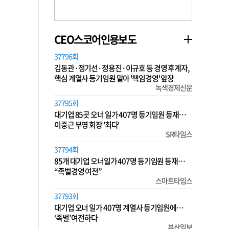
CEO스코어인용보도
37796회
김동관·정기선·정용진·이규호 등 경영 후계자,
핵심 계열사 등기임원 맡아 '책임경영' 앞장
녹색경제신문
37795회
대기업 85곳 오너 일가 407명 등기임원 등재…
이중근 부영 회장 '최다'
SR타임스
37794회
85개 대기업 오너일가 407명 등기임원 등재…
“족벌경영 여전”
스마트타임스
37793회
대기업 오너 일가 407명 계열사 등기임원에…
‘족벌’ 여전하다
부산일보