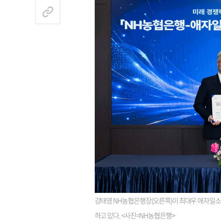
강태영 NH농협은행장(오른쪽)이 최대우 애자일
하고 있다. <사진=NH농협은행>