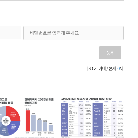
등록
[ 300자 이내 / 현재:
0
자 ]