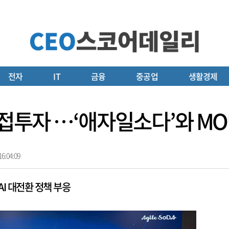
전자
IT
금융
중공업
생활경제
직접투자 …‘애자일소다’와 MO
6:04:09
AI 대전환 정책 부응