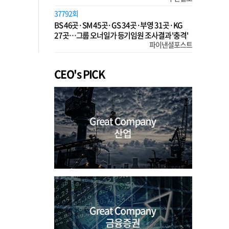
37792회
BS 46곳·SM 45곳·GS 34곳·부영 31곳·KG
27곳…그룹 오너일가 등기임원 조사결과 '충격'
파이낸셜포스트
CEO's PICK