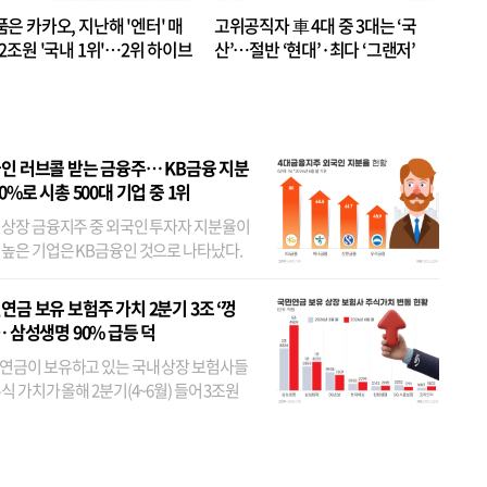
품은 카카오, 지난해 '엔터' 매
고위공직자 車 4대 중 3대는 ‘국
.2조원 '국내 1위'…2위 하이브
산’…절반 ‘현대’·최다 ‘그랜저’
 JYP 순
인 러브콜 받는 금융주… KB금융 지분
80%로 시총 500대 기업 중 1위
 상장 금융지주 중 외국인 투자자 지분율이
 높은 기업은 KB금융인 것으로 나타났다.
 외국인 지분율이 가장 낮은 곳은 메리츠금
었다. 특히 KB금융은 지난달 말 기준 해외
연금 보유 보험주 가치 2분기 3조 ‘껑
투자자 지분율이...
… 삼성생명 90% 급등 덕
연금이 보유하고 있는 국내 상장 보험사들
식 가치가 올해 2분기(4~6월) 들어 3조원
이 불어난 것으로 집계됐다. 삼성생명 주가
이 기간 90% 가까이 치솟으면서 전체 증가분
부분을 책임진 덕...