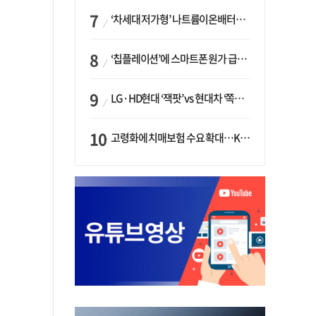
‘차세대 저가형’ 나트륨이온배터리 시대 오나…LG화학·에코프로, 상용화 속도낸다
‘칩플레이션’에 스마트폰 원가 급등…삼성전자, ‘엑시노스’ 채택 확대하나
LG·HD현대 ‘잭팟’ vs 현대차 ‘쪽박’…글로벌 사모펀드, 韓 대기업 투자 ‘희비’
고령화에 치매보험 수요 확대…KB손보·삼성화재가 ‘시장 주도’