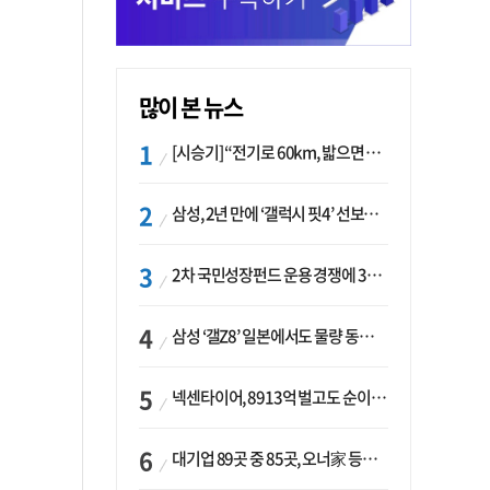
많이 본 뉴스
[시승기] “전기로 60km, 밟으면 462마력”…볼보 XC60 T8의 두 얼굴
삼성, 2년 만에 ‘갤럭시 핏4’ 선보이나…웨어러블 생태계 확장 ‘시동’
2차 국민성장펀드 운용 경쟁에 33개사 몰렸다…신한·하나 등 새 얼굴 대거 합류
삼성 ‘갤Z8’ 일본에서도 물량 동났다…애플 참전 앞두고 선두 수성 ‘시험대’
넥센타이어, 8913억 벌고도 순이익 2억…유럽 세부담에 이익 증발
대기업 89곳 중 85곳, 오너家 등기임원 겸직…BS 46곳·SM 45곳 ‘족벌경영’ 고착화