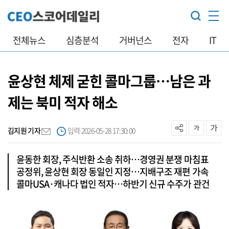
전체뉴스
심층분석
거버넌스
전자
IT
윤상현 체제 굳힌 콜마그룹…남은 과
제는 북미 적자 해소
김지원 기자
입력 2026-05-28 17:30:00
윤동한 회장, 주식반환 소송 취하…경영권 분쟁 마침표
공정위, 윤상현 회장 동일인 지정…지배구조 재편 가속
콜마USA·캐나다 법인 적자…하반기 신규 수주가 관건