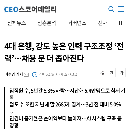
전체뉴스
심층분석
거버넌스
전자
IT
4대 은행, 강도 높은 인력 구조조정 ‘전
력’…채용 문 더 좁아진다
이수영 기자
입력 2026-06-01 07:00:00
임직원 수, 5년간 5.3% 하락…지난해 5.4만명으로 최저 기
록
점포 수 또한 지난해 말 2685개 집계…3년 전 대비 5.0%
↓
인건비 증가율은 순이익보다 높아져…AI 시스템 구축 등
영향