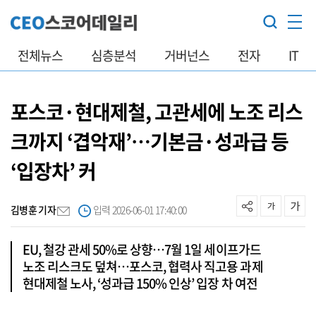
전체뉴스
심층분석
거버넌스
전자
IT
포스코·현대제철, 고관세에 노조 리스
크까지 ‘겹악재’…기본금·성과급 등
‘입장차’ 커
김병훈 기자
입력 2026-06-01 17:40:00
EU, 철강 관세 50%로 상향…7월 1일 세이프가드
노조 리스크도 덮쳐…포스코, 협력사 직고용 과제
현대제철 노사, ‘성과급 150% 인상’ 입장 차 여전