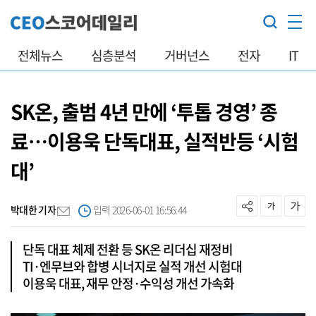
전체뉴스
심층분석
거버넌스
전자
IT
SK온, 출범 4년 만에 ‘투톱 경영’ 종
료…이용욱 단독대표, 실적반등 ‘시험
대’
박대한 기자
입력 2026-06-01 16:56:44
단독 대표 체제 전환 등 SK온 리더십 재정비
TI·엔무브와 합병 시너지로 실적 개선 시험대
이용욱 대표, 재무 안정·수익성 개선 가속화