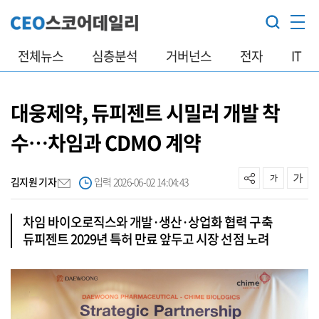
전체뉴스
심층분석
거버넌스
전자
IT
대웅제약, 듀피젠트 시밀러 개발 착
수…차임과 CDMO 계약
김지원 기자
입력 2026-06-02 14:04:43
차임 바이오로직스와 개발·생산·상업화 협력 구축
듀피젠트 2029년 특허 만료 앞두고 시장 선점 노려