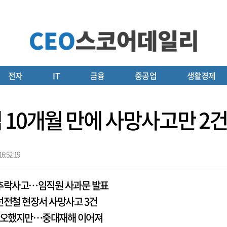
전자
IT
금융
중공업
생활경제
 10개월 만에 사망사고만 2건
6:52:19
자 추락사고…임직원 사과문 발표
선전철 현장서 사망사고 3건
생’ 각오했지만…중대재해 이어져