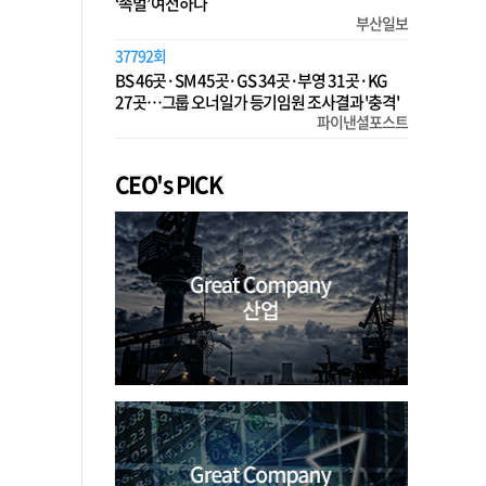
‘족벌’ 여전하다
부산일보
37792회
BS 46곳·SM 45곳·GS 34곳·부영 31곳·KG
27곳…그룹 오너일가 등기임원 조사결과 '충격'
파이낸셜포스트
CEO's PICK