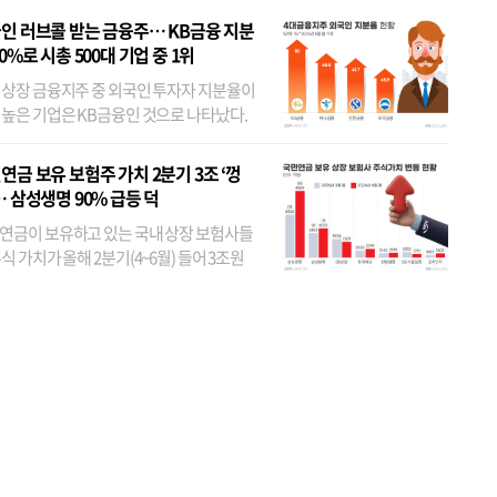
인 러브콜 받는 금융주… KB금융 지분
80%로 시총 500대 기업 중 1위
 상장 금융지주 중 외국인 투자자 지분율이
 높은 기업은 KB금융인 것으로 나타났다.
 외국인 지분율이 가장 낮은 곳은 메리츠금
었다. 특히 KB금융은 지난달 말 기준 해외
연금 보유 보험주 가치 2분기 3조 ‘껑
투자자 지분율이...
… 삼성생명 90% 급등 덕
연금이 보유하고 있는 국내 상장 보험사들
식 가치가 올해 2분기(4~6월) 들어 3조원
이 불어난 것으로 집계됐다. 삼성생명 주가
이 기간 90% 가까이 치솟으면서 전체 증가분
부분을 책임진 덕...