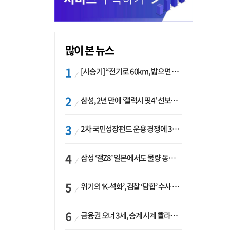
많이 본 뉴스
[시승기] “전기로 60km, 밟으면 462마력”…볼보 XC60 T8의 두 얼굴
삼성, 2년 만에 ‘갤럭시 핏4’ 선보이나…웨어러블 생태계 확장 ‘시동’
2차 국민성장펀드 운용 경쟁에 33개사 몰렸다…신한·하나 등 새 얼굴 대거 합류
삼성 ‘갤Z8’ 일본에서도 물량 동났다…애플 참전 앞두고 선두 수성 ‘시험대’
위기의 ‘K-석화’, 검찰 ‘담합’ 수사 착수…“LG·한화·롯데 등 7개 업체, 8개 제품 가격 담합”
금융권 오너 3세, 승계 시계 빨라지나…한국투자 ‘속도’·미래에셋·메리츠는 ‘거리두기’