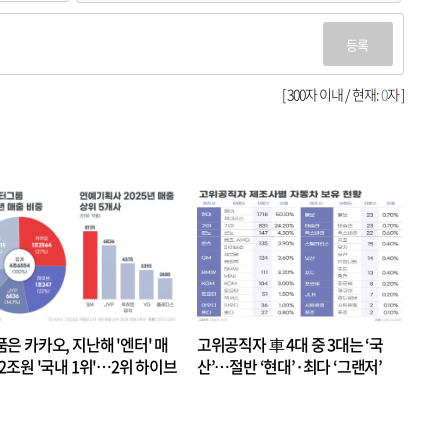
등록
[ 300자 이내 / 현재:
0
자 ]
품은 카카오, 지난해 '엔터' 매
고위공직자 車 4대 중 3대는 ‘국
.2조원 '국내 1위'…2위 하이브
산’…절반 ‘현대’·최다 ‘그랜저’
 JYP 순