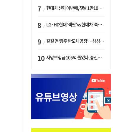
현대차 신형 아반떼, 첫날 1만1094대 계약…역대 최고치 경신
LG·HD현대 ‘잭팟’ vs 현대차 ‘쪽박’…글로벌 사모펀드, 韓 대기업 투자 ‘희비’
갈길 먼 ‘광주 반도체 공장’…삼성·SK, ‘주 52시간제’ 규제 해소 ‘공방’
사망보험금 105억 줄었다, 종신보험·유동화 동시에 ‘주춤’…신한라이프는 401억 급증