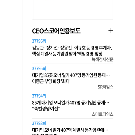
CEO스코어인용보도
37796회
김동관·정기선·정용진·이규호 등 경영 후계자,
핵심 계열사 등기임원 맡아 '책임경영' 앞장
녹색경제신문
37795회
대기업 85곳 오너 일가 407명 등기임원 등재…
이중근 부영 회장 '최다'
SR타임스
37794회
85개 대기업 오너일가 407명 등기임원 등재…
“족벌경영 여전”
스마트타임스
37793회
대기업 오너 일가 407명 계열사 등기임원에…