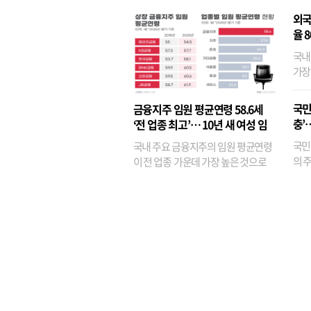
외국
율 
국내
가장
반면
융이
국민
금융지주 임원 평균연령 58.6세
기관
충’
‘전 업종 최고’… 10년 새 여성 임
원은 14배 껑충
국민
국내 주요 금융지주의 임원 평균연령
의 주
이 전 업종 가운데 가장 높은 것으로
가까
나타났다. 금융업 특유의 경험 중심 인
가 
사와 내부 승진 문화가 이어지면서 10
의 대
년새 임원의 평균연령이 높아졌으며,
평균연령이 60대를 기...