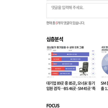
현재 총
0
개의 댓글이 있습니다.
심층분석
대기업 89곳 중 85곳, 오너家 등기
SM 
임원 겸직…BS 46곳·SM 45곳 ‘족
출 1
벌경영’ 고착화
·3위
FOCUS