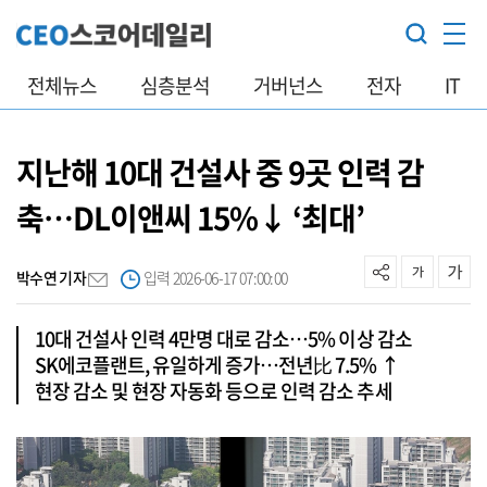
전체뉴스
심층분석
거버넌스
전자
IT
지난해 10대 건설사 중 9곳 인력 감
축…DL이앤씨 15%↓ ‘최대’
박수연 기자
입력 2026-06-17 07:00:00
10대 건설사 인력 4만명 대로 감소…5% 이상 감소
SK에코플랜트, 유일하게 증가…전년比 7.5% ↑
현장 감소 및 현장 자동화 등으로 인력 감소 추세