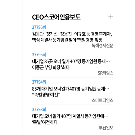
CEO스코어인용보도
37796회
김동관·정기선·정용진·이규호 등 경영 후계자,
핵심 계열사 등기임원 맡아 '책임경영' 앞장
녹색경제신문
37795회
대기업 85곳 오너 일가 407명 등기임원 등재…
이중근 부영 회장 '최다'
SR타임스
37794회
85개 대기업 오너일가 407명 등기임원 등재…
“족벌경영 여전”
스마트타임스
37793회
대기업 오너 일가 407명 계열사 등기임원에…
‘족벌’ 여전하다
부산일보