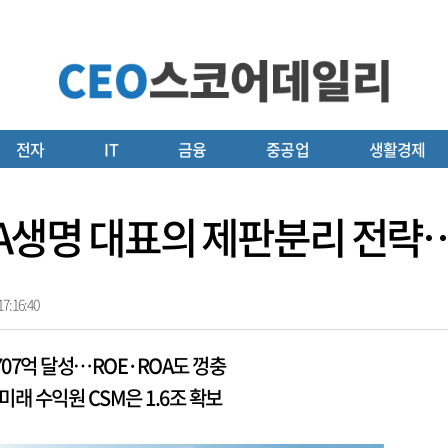
전자
IT
금융
중공업
생활경제
AIA생명 대표의 제판분리 전
7:16:40
707억 달성…ROE·ROA도 껑충
미래 수익원 CSM은 1.6조 확보