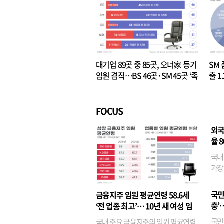
대기업 89곳 중 85곳, 오너家 등기
SM 
임원 겸직…BS 46곳·SM 45곳 ‘족
출 1
벌경영’ 고착화
·3위
FOCUS
외국
율 
국내
가장
반면
융이
국민
금융지주 임원 평균연령 58.6세
기관
충’
‘전 업종 최고’… 10년 새 여성 임
원은 14배 껑충
국민
국내 주요 금융지주의 임원 평균연령