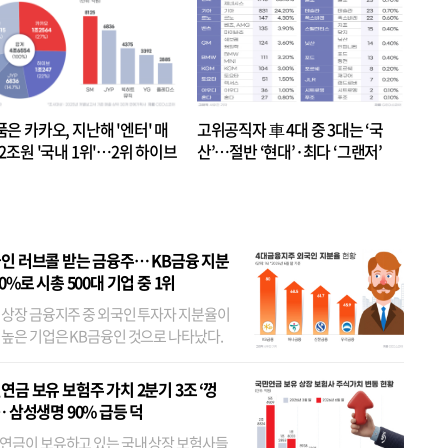
품은 카카오, 지난해 '엔터' 매
고위공직자 車 4대 중 3대는 ‘국
.2조원 '국내 1위'…2위 하이브
산’…절반 ‘현대’·최다 ‘그랜저’
 JYP 순
인 러브콜 받는 금융주… KB금융 지분
80%로 시총 500대 기업 중 1위
 상장 금융지주 중 외국인 투자자 지분율이
 높은 기업은 KB금융인 것으로 나타났다.
 외국인 지분율이 가장 낮은 곳은 메리츠금
었다. 특히 KB금융은 지난달 말 기준 해외
연금 보유 보험주 가치 2분기 3조 ‘껑
투자자 지분율이...
… 삼성생명 90% 급등 덕
연금이 보유하고 있는 국내 상장 보험사들