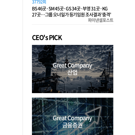
37792회
BS 46곳·SM 45곳·GS 34곳·부영 31곳·KG
27곳…그룹 오너일가 등기임원 조사결과 '충격'
파이낸셜포스트
CEO's PICK