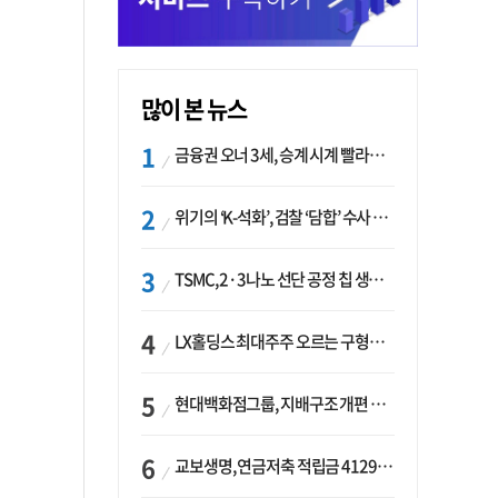
많이 본 뉴스
금융권 오너 3세, 승계 시계 빨라지나…한국투자 ‘속도’·미래에셋·메리츠는 ‘거리두기’
위기의 ‘K-석화’, 검찰 ‘담합’ 수사 착수…“LG·한화·롯데 등 7개 업체, 8개 제품 가격 담합”
TSMC, 2·3나노 선단 공정 칩 생산 가속화…삼성, 파운드리 확장 변수 맞나
LX홀딩스 최대주주 오르는 구형모 사장…계열사 실적 개선 ‘과제’
현대백화점그룹, 지배구조 개편 작업…지주사 행위제한 요건 해소
교보생명, 연금저축 적립금 4129억 증가 ‘1위’…KB라이프는 최대 감소율