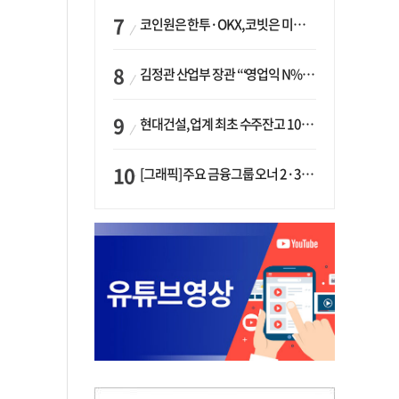
코인원은 한투·OKX, 코빗은 미래에셋…중소 거래소 ‘금융 동맹’ 승부수
김정관 산업부 장관 “‘영업익 N% 성과급’ 지급 반대…주주·투자자 이익 반해”
현대건설, 업계 최초 수주잔고 100조 돌파…하반기 ‘원전’ 수주 드라이브
[그래픽] 주요 금융그룹 오너 2·3세 현황