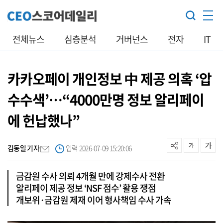
전체뉴스
심층분석
거버넌스
전자
IT
카카오페이 개인정보 中 제공 의혹 ‘압
수수색’…“4000만명 정보 알리페이
에 헌납했나”
김동일 기자
입력 2026-07-09 15:20:06
금감원 수사 의뢰 4개월 만에 강제수사 전환
알리페이 제공 정보 ‘NSF 점수’ 활용 쟁점
개보위·금감원 제재 이어 형사책임 수사 가속