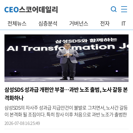
전체뉴스
심층분석
거버넌스
전자
IT
삼성SDS 성과급 개편안 부결…과반 노조 출범, 노사 갈등 본
격화하나
삼성SDS의 자사주 성과급 지급안건이 불발로 그치면서, 노사간 갈등
이 본격화 될 조짐이다. 특히 창사 이후 처음으로 과반 노조가 출범한
데 이어, 회사가 추진하던 인사제도 개편안마저 부결되면서 향후 노
2026-07-08 16:25:49
사간...