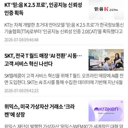
KT ‘믿:음 K 2.5 프로’, 인공지능 신뢰성
인증 획득
KT는 자체 개발한 초거대 언어모델 ‘믿:음 K 2.5 프로’가 한국정보통신
기술협회(TTA)로부터 ‘인공지능 신뢰성 인증 2.0(CAT)’을 획득했다고
8일 밝혔다. CAT는 AI 도입과 운영 전반의 거버넌스 신뢰성을 평가
2026-07-08 09:46:48
하...
SKT, 전국 T 월드 매장 ‘AI 전환’ 시동…
고객 서비스 혁신 나선다
SK텔레콤이 고객 서비스 혁신을 위해 T 월드 오프라인 매장에 AI를 전
면 도입한다. SKT는 AI 조사를 통해 수집한 데이터에 기반해 지난 6월
T 월드 매장 별점 공개를 시작으로, 오는 9월부터 매장용 AI 에이전
2026-07-08 09:42:23
트...
위믹스, 미국 가상자산 거래소 ‘크라
켄’에 상장
위믹스 재단이 발행한 가상자산 ‘위믹스(WEMIX)’가 세계적인 대형 암