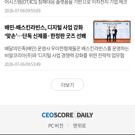
어시스템(OT/ICS) 침해대응 플랫폼을 기반으로 이차전지 기업 에코
프로에서 실증을 추진한다고 6일 밝혔다. 이번 실증은 에코프로가 생
2026-07-06 09:55:03
산 공정 ...
배민-배스킨라빈스, 디지털 사업 강화
‘맞손’…단독 신제품·한정판 굿즈 선봬
배달의민족(배민) 운영사 우아한형제들은 배스킨라빈스를 운영하는
비알코리아(주)와 ‘디지털 사업 경쟁력 강화를 위한 전략적 업무협
약’(MOU)을 체결했다고 6일 밝혔다. 이번 협약은 빠르게 변화하는 소
2026-07-06 09:53:49
비환경...
더보기
PC 버전
맨위로