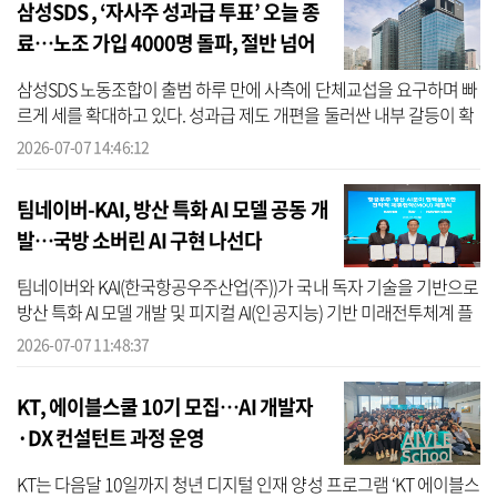
삼성SDS , ‘자사주 성과급 투표’ 오늘 종
료…노조 가입 4000명 돌파, 절반 넘어
서나
삼성SDS 노동조합이 출범 하루 만에 사측에 단체교섭을 요구하며 빠
르게 세를 확대하고 있다. 성과급 제도 개편을 둘러싼 내부 갈등이 확
산되면서 조합원 수도 단기간에 급증했다. 삼성그룹 초기업노동조합
2026-07-07 14:46:12
삼...
팀네이버-KAI, 방산 특화 AI 모델 공동 개
발…국방 소버린 AI 구현 나선다
팀네이버와 KAI(한국항공우주산업(주))가 국내 독자 기술을 기반으로
방산 특화 AI 모델 개발 및 피지컬 AI(인공지능) 기반 미래전투체계 플
랫폼 개발을 공동 추진하기로 합의했다고 7일 밝혔다. 3사는 팀네이
2026-07-07 11:48:37
버...
KT, 에이블스쿨 10기 모집…AI 개발자
·DX 컨설턴트 과정 운영
KT는 다음달 10일까지 청년 디지털 인재 양성 프로그램 ‘KT 에이블스