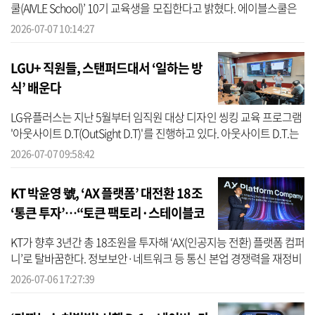
쿨(AIVLE School)’ 10기 교육생을 모집한다고 밝혔다. 에이블스쿨은
KT가 고용노동부와 함께 운영하는 AI·클라우드 기반 실무형 인재 양
2026-07-07 10:14:27
성 프...
LGU+ 직원들, 스탠퍼드대서 ‘일하는 방
식’ 배운다
LG유플러스는 지난 5월부터 임직원 대상 디자인 씽킹 교육 프로그램
'아웃사이트 D.T(OutSight D.T)'를 진행하고 있다. 아웃사이트 D.T.는
임직원들이 실리콘밸리를 방문해 스탠퍼드대학교 디자인 씽킹 부트
2026-07-07 09:58:42
캠프...
KT 박윤영 號, ‘AX 플랫폼’ 대전환 18조
‘통큰 투자’…“토큰 팩토리·스테이블코
인 키운다”
KT가 향후 3년간 총 18조원을 투자해 ‘AX(인공지능 전환) 플랫폼 컴퍼
니’로 탈바꿈한다. 정보보안·네트워크 등 통신 본업 경쟁력을 재정비
하는 동시에 AI 데이터센터(AIDC), 해저케이블, 토큰 팩토리, 스테이
2026-07-06 17:27:39
블...