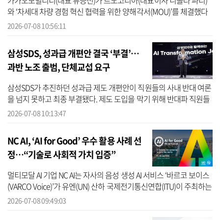
카카오모빌리티(대표 류긍선)가 르노코리아(대표이사 니콜라 파리)
와 ‘차세대 차량 경험 혁신 협력을 위한 양해각서(MOU)’를 체결했다
고 8일 밝혔다. 양사는 카카오모빌리티의 고정밀지도 및 소프트웨어
2026-07-08 10:56:11
와 In-c...
삼성SDS, 성과급 개편안 결국 ‘부결’…
과반 노조 출범, 단체교섭 요구
삼성SDS가 추진하던 성과급 제도 개편안이 직원들의 사내 반대 여론
을 넘지 못하고 최종 부결됐다. 제도 도입을 막기 위해 반대파 직원들
이 벌인 ‘투표 거부(미투표) 운동’이 결정적인 영향을 미친 것으로 풀
2026-07-08 10:13:47
이...
NC AI, ‘AI for Good’ 우수 활용 사례 선
정…“기술로 사회적 가치 입증”
멀티모달 AI 기업 NC AI는 자사의 음성 생성 AI 서비스 ‘바르코 보이스
(VARCO Voice)’가 유엔(UN) 산하 국제전기통신연합(ITU)이 주최하는
‘AI for Good Global Summit 2026’에서 우수 AI 활용 사례로 선정됐
2026-07-08 09:49:03
다...