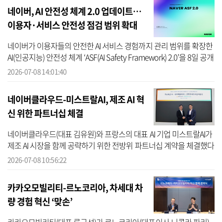
네이버, AI 안전성 체계 2.0 업데이트…
이용자·서비스 안전성 점검 범위 확대
네이버가 이용자들의 안전한 AI 서비스 경험까지 관리 범위를 확장한
AI(인공지능) 안전성 체계 ‘ASF(AI Safety Framework) 2.0’을 8일 공개
했다. ASF 2.0은 네이버가 지난 2024년 AI 서울 서밋에서 공개한
2026-07-08 14:01:40
ASF...
네이버클라우드-미스트랄AI, 제조 AI 혁
신 위한 파트너십 체결
네이버클라우드(대표 김유원)와 프랑스의 대표 AI 기업 미스트랄AI가
제조 AI 시장을 함께 공략하기 위한 전방위 파트너십 계약을 체결했다
고 8일 밝혔다. 이번 협약은 미국 빅테크 기업 중심으로 재편되는
2026-07-08 10:56:22
AI(...
카카오모빌리티-르노코리아, 차세대 차
량 경험 혁신 ‘맞손’