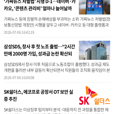
‘가짜뉴스 처벌법’ 시행 D-1…네이버·카
카오, ‘콘텐츠 관리비’ 얼마나 늘어날까
가짜뉴스 등에 징벌적 손해배상을 부과하는 소위 가짜뉴스 처벌법(정
보통신망법 개정안) 시행을 앞두고 네이버·카카오 등 대형 플랫폼과
인플루언서를 중심으로 규제 수위가 대폭 강화될 전망이다. 방송미디
2026-07-06 16:42:19
어...
삼성SDS, 창사 후 첫 노조 출범…“2시간
만에 2000명 가입, 성과급 논란 확산되
나”
삼성SDS에서 창사 이후 처음으로 노동조합이 출범했다. 성과급 제도
개편을 둘러싼 내부 갈등이 확산되면서 직원들의 조직화 움직임이 본
격화된 모습이다. 6일 업계에 따르면 초기업노조 삼성SDS 지부는 이
2026-07-06 16:00:08
날 ...
SK쉴더스, 에코프로 공장서 OT 보안 실
증 추진
SK쉴더스는 이상징후 탐지부터 분석·대응까지 전 과정을 통합한 제