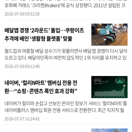
호화폐 거래소 ‘크라켄(Kraken)’에 공식 상장됐다. 2011년 설립된 크
라켄은 가장 유동성이 높고 안전한 암호화폐 거래소 중 하나다. 이번
2026-07-08 09:32:58
상...
배달앱 경쟁 ‘2라운드’ 돌입…쿠팡이츠
추격에 배민 ‘생활형 플랫폼’ 맞불
월드컵과 여름철 배달 성수기가 맞물리면서 배달앱 경쟁이 다시 달아
오르고 있다. 배달의민족이 여전히 압도적인 1위 자리를 유지하고 있
지만, 쿠팡이츠가 공격적인 혜택과 서비스 개선을 앞세워 격차를 좁
2026-07-08 09:12:40
히는 ...
네이버, ‘컬리N마트’ 멤버십 전용 전
환…“쇼핑·콘텐츠 록인 효과 강화”
네이버가 컬리와 손잡고 선보인 온라인 장보기 서비스 '컬리N마트'를
네이버플러스 멤버십 회원 전용 서비스로 전환한다. 최근 치지직 월
드컵 중계에 멤버십 혜택을 연계한 데 이어 핵심 커머스 서비스까지
2026-07-07 16:24:42
멤버...