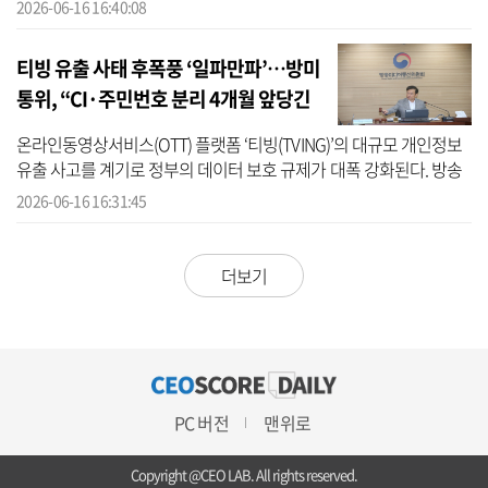
AI를 보조 도구처럼 쓰는 단계를 넘어, AI 에이전트에 사번과 소속, ...
2026-06-16 16:40:08
티빙 유출 사태 후폭풍 ‘일파만파’…방미
통위, “CI·주민번호 분리 4개월 앞당긴
다”
온라인동영상서비스(OTT) 플랫폼 ‘티빙(TVING)’의 대규모 개인정보
유출 사고를 계기로 정부의 데이터 보호 규제가 대폭 강화된다. 방송
미디어통신위원회(방미통위)가 연계정보(CI)와 주민등록번호의 분리
2026-06-16 16:31:45
·보관 ...
더보기
PC 버전
맨위로
Copyright @CEO LAB. All rights reserved.