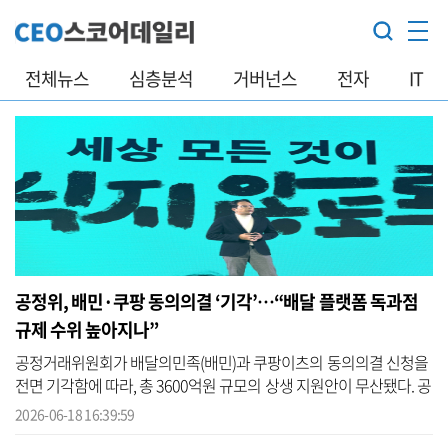
전체뉴스
심층분석
거버넌스
전자
IT
공정위, 배민·쿠팡 동의의결 ‘기각’…“배달 플랫폼 독과점
규제 수위 높아지나”
공정거래위원회가 배달의민족(배민)과 쿠팡이츠의 동의의결 신청을
전면 기각함에 따라, 총 3600억원 규모의 상생 지원안이 무산됐다. 공
정위는 경쟁질서 훼손의 중대성을 이유로 ‘신속한 위법성 판단’이 필
2026-06-18 16:39:59
요하...