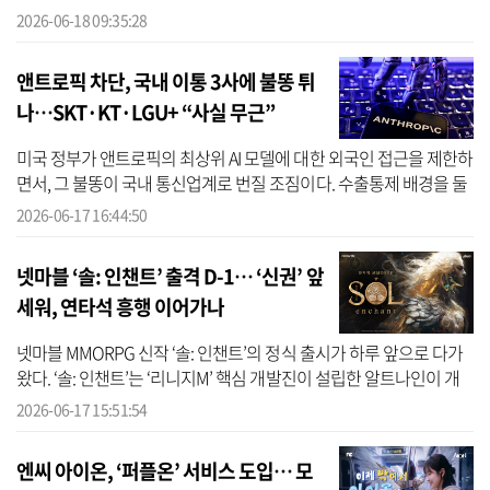
나를 개최했다고 18일 밝혔다. 지난 17일 오후
2026-06-18 09:35:28
서울 을지로 SKT 본사 사옥에서 열린 세미나에
서는 서울대학교 수리과...
앤트로픽 차단, 국내 이통 3사에 불똥 튀
나…SKT·KT·LGU+ “사실 무근”
미국 정부가 앤트로픽의 최상위 AI 모델에 대한 외국인 접근을 제한하
면서, 그 불똥이 국내 통신업계로 번질 조짐이다. 수출통제 배경을 둘
러싸고 외신 보도에 ‘중국과 연계된 것으로 의심되는 한국 통신사’가
2026-06-17 16:44:50
...
넷마블 ‘솔: 인챈트’ 출격 D-1… ‘신권’ 앞
세워, 연타석 흥행 이어가나
넷마블 MMORPG 신작 ‘솔: 인챈트’의 정식 출시가 하루 앞으로 다가
왔다. ‘솔: 인챈트’는 ‘리니지M’ 핵심 개발진이 설립한 알트나인이 개
발하고 넷마블이 서비스를 맡은 작품으로, 이용자가 게임 운영에 직
2026-06-17 15:51:54
접 참...
엔씨 아이온, ‘퍼플온’ 서비스 도입… 모