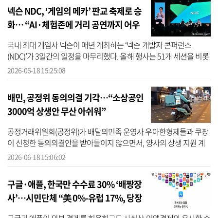
넥슨 NDC, ‘게임의 메카’ 판교 축제로 승
화… “AI·체험존에 거리 공연까지 어우
러져”
국내 최대 게임사 넥슨이 매년 개최하는 ‘넥슨 개발자 콘퍼런스
(NDC)’가 3일간의 일정을 마무리했다. 올해 행사는 51개 세션을 비롯
해 게임 아트 전시회와 야외 음악 공연 등 다양한 부대 프로그램을 선
2026-06-18 15:25:08
보이며 ...
배민, 공정위 동의의결 기각…“소상공인
3000억 상생안 무산 아쉬워”
공정거래위원회(공정위)가 배달의민족 운영사 우아한형제들과 쿠팡
이 신청한 동의의결안을 받아들이지 않으면서, 양사의 상생 지원 계
획이 무산됐다. 이에 대해 우아한형제들은 “소상공인에 대한 신속한
2026-06-18 15:06:02
지원 기...
구글·애플, 한국만 수수료 30% ‘배짱장
사’…시민단체 “美 0%-유럽 17%, 당장
낮춰라”