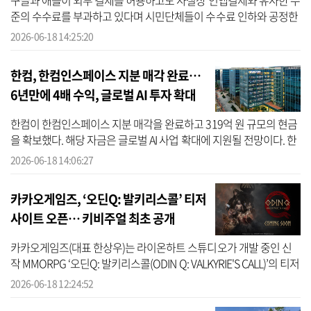
구글과 애플이 외부 결제를 허용하고도 사실상 인앱결제와 유사한 수
준의 수수료를 부과하고 있다며 시민단체들이 수수료 인하와 공정한
결제 환경 조성을 촉구하고 나섰다. 국내 시민사회 단체들로 구성된
2026-06-18 14:25:20
‘디...
한컴, 한컴인스페이스 지분 매각 완료…
6년만에 4배 수익, 글로벌 AI 투자 확대
한컴이 한컴인스페이스 지분 매각을 완료하고 319억 원 규모의 현금
을 확보했다. 해당 자금은 글로벌 AI 사업 확대에 지원될 전망이다. 한
컴은 최근 ‘소버린 에이전틱 OS’ 기업으로 전환을 선언한 가운데, 글
2026-06-18 14:06:27
로...
카카오게임즈, ‘오딘Q: 발키리스콜’ 티저
사이트 오픈… 키비주얼 최초 공개
카카오게임즈(대표 한상우)는 라이온하트 스튜디오가 개발 중인 신
작 MMORPG ‘오딘Q: 발키리스콜(ODIN Q: VALKYRIE'S CALL)’의 티저
사이트를 오픈하고, 부제 및 키비주얼을 최초 공개했다고 18일 밝혔
2026-06-18 12:24:52
다. ‘오...