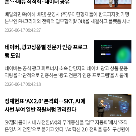
손’…메뉴 최적화·데이터 공유
배달의민족(이하 배민) 운영사 (주)우아한형제들이 한국피자헛 가맹
본부인 PH코리아와 전략적 업무협약(MOU)을 체결하고 플랫폼 시너
지 확대와 브랜드 경쟁력 강화에 나선다고 17일 밝혔다. 양사는 이번
2026-06-17 09:42:27
협약을...
네이버, 광고상품별 전문가 인증 프로그
램 도입
네이버는 공식 광고 파트너사 소속 담당자의 네이버 광고 상품 운용
역량을 객관적으로 인증하는 ‘광고 전문가 인증 프로그램’을 새롭게
도입했다고 17일 밝혔다. 네이버 광고 전문가 인증 프로그램은 온라
2026-06-17 09:42:18
인 ...
정재헌표 ‘AX 2.0’ 본격화…SKT, AI에
사번 부여 일반 직원처럼 관리한다
SK텔레콤이 사내 AI 전환(AX)의 무게중심을 ‘업무 자동화’에서 ‘조직
운영체계 전환’으로 옮기고 있다. ‘AX 혁신 2.0’ 전략을 통해 구성원이