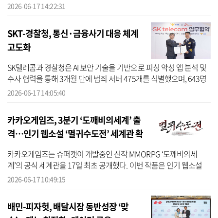
다. 이번 공모전은 카카오의 MCP(Model Context Protocol) 기반 개
2026-06-17 14:22:31
방형 플...
SKT-경찰청, 통신·금융사기 대응 체계
고도화
SK텔레콤과 경찰청은 AI 보안 기술을 기반으로 피싱 악성 앱 분석 및
수사 협력을 통해 3개월 만에 범죄 서버 475개를 식별했으며, 643명
의 금전적 피해를 예방하는 성과를 거뒀다고 17일 밝혔다. 이는 보이
2026-06-17 14:05:40
스피...
카카오게임즈, 3분기 ‘도깨비의세계’ 출
격…인기 웹소설 ‘멸귀수도전’ 세계관 확
장
카카오게임즈는 슈퍼캣이 개발중인 신작 MMORPG ‘도깨비의세
계’의 공식 세계관을 17일 최초 공개했다. 이번 작품은 인기 웹소설
‘멸귀수도전’의 IP(지식재산권)을 기반으로 한다. ‘멸귀수도전’은 콘텐
2026-06-17 10:49:15
츠 IP 제...
배민-피자헛, 배달시장 동반성장 ‘맞