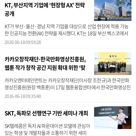
KT, 부산지역 기업에 ‘현장형 AX’ 전략
공개
KT가 부산·울산·경남 지역 기업을 대상으로 산업 현장에 적용 가능
한 인공지능 전환(AX) 전략을 제시했다. KT는 18일 부산 벡스코에서
열린 ‘부산 클라우드 데이 2026’에서 부울경 기반 기업 고객을 대상으
2026-06-18 09:59:28
로 AX...
카카오창작재단-한국만화영상진흥원,
웹툰 작가 창작 공간 지원 확대 위한 ‘맞
손’
카카오엔터테인먼트는 카카오창작재단(이사장 조한규)과 한국만화
영상진흥원(원장 백종훈)이 17일 웹툰융합센터에서 한국만화영상진
흥원 클러스터(웹툰융합센터 및 비즈니스센터)에 입주한 웹툰 작가
2026-06-18 09:35:40
들의 ‘창작...
SKT, 독파모 선행연구 기반 세미나 개최
SK텔레콤은 독자 AI 파운데이션 모델에 관심이
있는 학생 및 개발자들과 소통하기 위한 세미