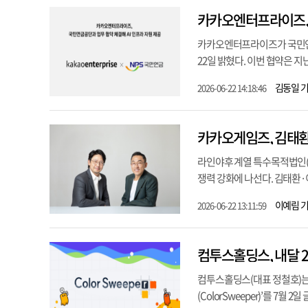
카카오엔터프라이즈, 
카카오엔터프라이즈가 국민연금
22일 밝혔다. 이번 협약은 지난
김동일 
2026-06-22 14:18:46
카카오게임즈, 김태
라인야후 계열 특수목적법인(
쟁력 강화에 나선다. 김태환·
이예림 
2026-06-22 13:11:59
컴투스홀딩스, 내달 2
컴투스홀딩스(대표 정철호)는 
(ColorSweeper)’를 7월