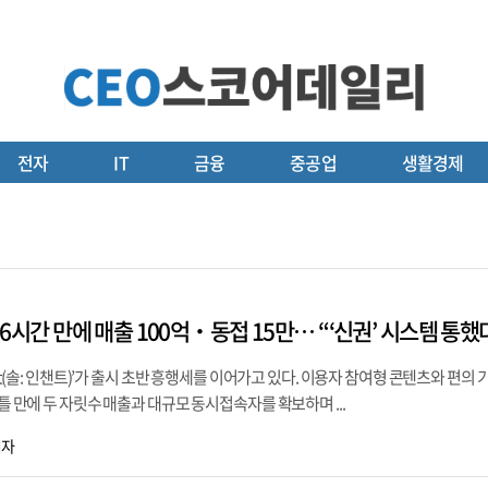
전자
IT
금융
중공업
생활경제
 36시간 만에 매출 100억‧동접 15만… “‘신권’ 시스템 통했
hant(솔: 인챈트)’가 출시 초반 흥행세를 이어가고 있다. 이용자 참여형 콘텐츠와 편의
이틀 만에 두 자릿수 매출과 대규모 동시접속자를 확보하며 ...
기자