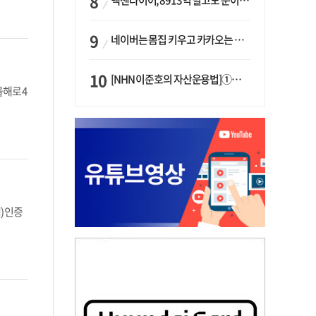
넥센타이어, 8913억 벌고도 순이익 2억…유럽 세부담에 이익 증발
네이버는 몸집 키우고 카카오는 줄였다…‘역대급 실적’에 성장전략은 ‘극과 극’
[NHN 이준호의 자산운용법]①이니시오·JLC ‘부동산’-JLC파트너스 ‘투자’…“부동산 담보대출로 투자재원 확보”
올해로 4
) 인증