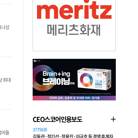
 나섰
상 최대
CEO스코어인용보도
37796회
 접어들
김동관·정기선·정용진·이규호 등 경영 후계자,