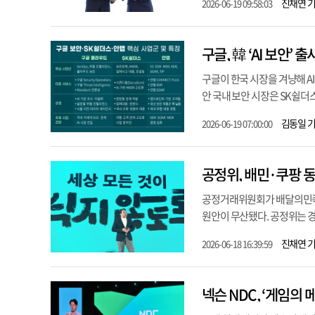
진채연 
2026-06-19 09:58:03
구글, 韓 ‘AI 보안
구글이 한국 시장을 겨냥해 A
안 국내 보안 시장은 SK쉴더스
김동일 
2026-06-19 07:00:00
공정위, 배민·쿠팡 
공정거래위원회가 배달의민족(배
원안이 무산됐다. 공정위는 경
진채연 
2026-06-18 16:39:59
넥슨 NDC, ‘게임의