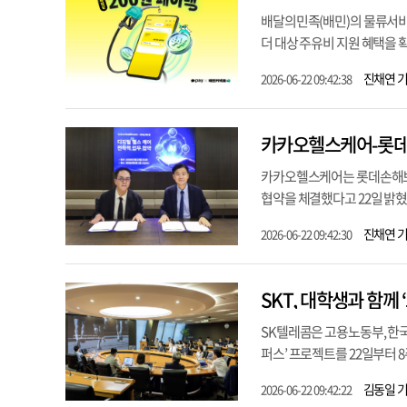
배달의민족(배민)의 물류서
더 대상 주유비 지원 혜택을 확
진채연 
2026-06-22 09:42:38
카카오헬스케어는 롯데손해보험
협약을 체결했다고 22일 밝혔
진채연 
2026-06-22 09:42:30
SKT, 대학생과 함께
SK텔레콤은 고용노동부, 한
퍼스’ 프로젝트를 22일부터 
김동일 
2026-06-22 09:42:22