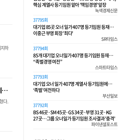
핵심 계열사 등기임원 맡아 '책임경영' 앞장
녹색경제신문
37795회
대기업 85곳 오너 일가 407명 등기임원 등재…
이중근 부영 회장 '최다'
SR타임스
해지하
37794회
85개 대기업 오너일가 407명 등기임원 등재…
“족벌경영 여전”
스마트타임스
37793회
대기업 오너 일가 407명 계열사 등기임원에…
카카오게임즈, 카톡 ‘게임칩’ 캐주얼 게임 25종 공개… 별도 설치 없이 간편한 플레이 가능
‘족벌’ 여전하다
부산일보
혔다.
37792회
BS 46곳·SM 45곳·GS 34곳·부영 31곳·KG
27곳…그룹 오너일가 등기임원 조사결과 '충격'
파이낸셜포스트