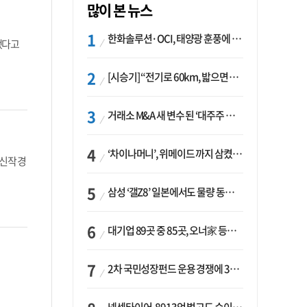
많이 본 뉴스
한화솔루션·OCI, 태양광 훈풍에 실적 개선…美 ‘섹션232’ 최대 변수
했다고
[시승기] “전기로 60km, 밟으면 462마력”…볼보 XC60 T8의 두 얼굴
거래소 M&A 새 변수 된 ‘대주주 심사’…네이버·두나무 결합도 영향권
‘차이나머니’, 위메이드 까지 삼켰다… K콘텐츠, 글로벌 확장에도 中 투자 ‘경계령’
신작 경
삼성 ‘갤Z8’ 일본에서도 물량 동났다…애플 참전 앞두고 선두 수성 ‘시험대’
대기업 89곳 중 85곳, 오너家 등기임원 겸직…BS 46곳·SM 45곳 ‘족벌경영’ 고착화
2차 국민성장펀드 운용 경쟁에 33개사 몰렸다…신한·하나 등 새 얼굴 대거 합류