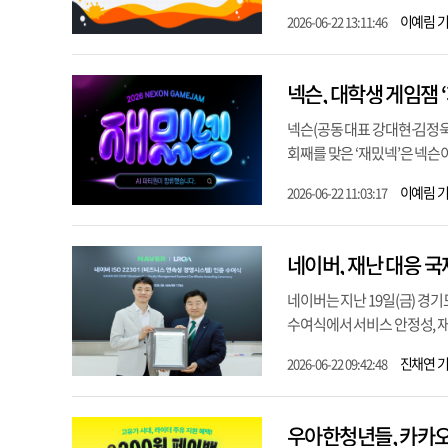
이예림 
2026-06-22 13:11:46
넥슨, 대학생 게임잼 
넥슨(공동 대표 강대현∙김정욱)
회째를 맞은 ‘재밌넥’은 넥슨이
이예림 
2026-06-22 11:03:17
네이버, 재난 대응 
네이버는 지난 19일(금) 경기
수여식에서 서비스 안정성, 재난
진채연 
2026-06-22 09:42:48
우아한청년들, 카카오