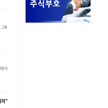
. 그동
상생 지
러져”