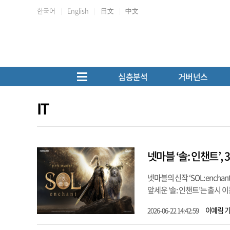
한국어
English
日文
中文
심층분석
거버넌스
IT
넷마블 ‘솔: 인챈트’,
넷마블의 신작 ‘SOL: enc
앞세운 ‘솔: 인챈트’는 출시 
이예림 
2026-06-22 14:42:59