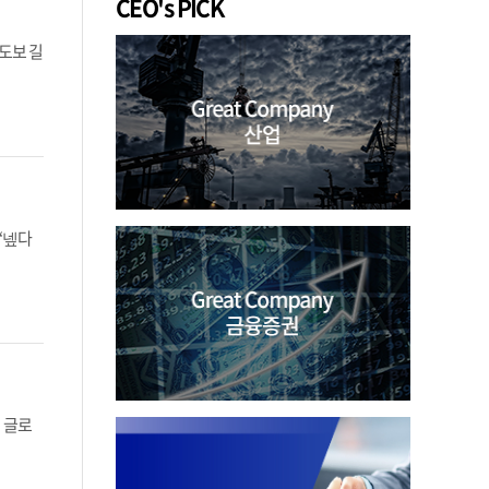
CEO's PICK
도보 길
 ‘넾다
업 글로