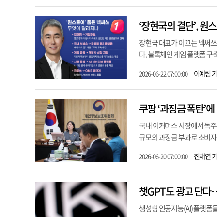
‘장현국의 결단’, 원
장현국 대표가 이끄는 넥써쓰
다. 블록체인 게임 플랫폼 구축
이예림 
2026-06-22 07:00:00
쿠팡 ‘과징금 폭탄’에
국내 이커머스 시장에서 독주 
규모의 과징금 부과로 소비자 
진채연 
2026-06-20 07:00:00
챗GPT도 광고 단다…
생성형 인공지능(AI) 플랫폼