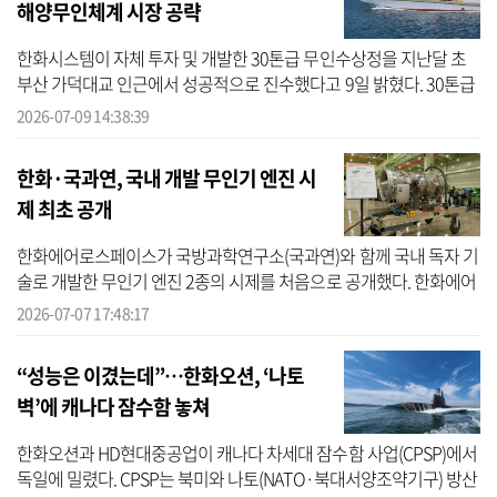
해양무인체계 시장 공략
한화시스템이 자체 투자 및 개발한 30톤급 무인수상정을 지난달 초
부산 가덕대교 인근에서 성공적으로 진수했다고 9일 밝혔다. 30톤급
무인수상정은 부산과 거제 장목항을 오가며 본격적인 해상 시험에 돌
2026-07-09 14:38:39
입했...
한화·국과연, 국내 개발 무인기 엔진 시
제 최초 공개
한화에어로스페이스가 국방과학연구소(국과연)와 함께 국내 독자 기
술로 개발한 무인기 엔진 2종의 시제를 처음으로 공개했다. 한화에어
로스페이스는 7일 경남 창원1사업장에서 ‘국산 장수명 항공엔진 초
2026-07-07 17:48:17
도시제...
“성능은 이겼는데”…한화오션, ‘나토
벽’에 캐나다 잠수함 놓쳐
한화오션과 HD현대중공업이 캐나다 차세대 잠수함 사업(CPSP)에서
독일에 밀렸다. CPSP는 북미와 나토(NATO·북대서양조약기구) 방산