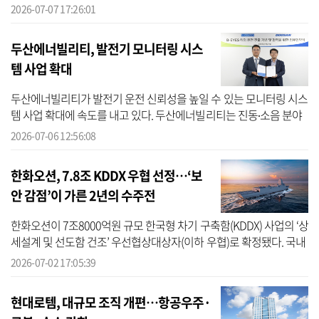
시장으로 들어서는 관문이자, 단일 수출로는 한국 조선·방산의 가장
2026-07-07 17:26:01
큰 무대...
두산에너빌리티, 발전기 모니터링 시스
템 사업 확대
두산에너빌리티가 발전기 운전 신뢰성을 높일 수 있는 모니터링 시스
템 사업 확대에 속도를 내고 있다. 두산에너빌리티는 진동∙소음 분야
엔지니어링 회사인 크리에이텍 울산공장에서 ‘B-EYES(비아이즈) 해
2026-07-06 12:56:08
외 ...
한화오션, 7.8조 KDDX 우협 선정…‘보
안 감점’이 가른 2년의 수주전
한화오션이 7조8000억원 규모 한국형 차기 구축함(KDDX) 사업의 ‘상
세설계 및 선도함 건조’ 우선협상대상자(이하 우협)로 확정됐다. 국내
함정 건조의 주도권을 둘러싼 특수선 양강의 2년 가까운 대치에서 승
2026-07-02 17:05:39
부를...
현대로템, 대규모 조직 개편…항공우주·