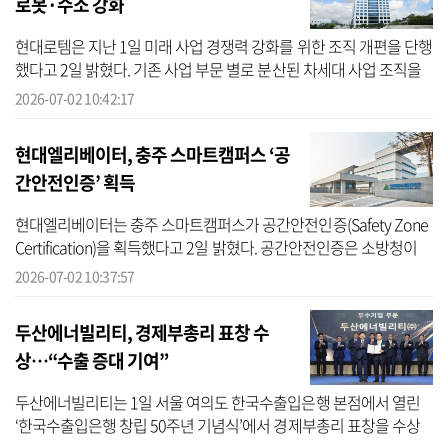
로봇·수소 강화
현대로템은 지난 1일 미래 사업 경쟁력 강화를 위한 조직 개편을 단행
했다고 2일 밝혔다. 기존 사업 부문 별로 분산된 차세대 사업 조직을
통합해 업무 추진 효율성을 높이고 다양한 사업 발주 수요에 선제 대
2026-07-02 10:42:17
응...
현대엘리베이터, 충주 스마트캠퍼스 ‘공
간안전인증’ 획득
현대엘리베이터는 충주 스마트캠퍼스가 공간안전인증(Safety Zone
Certification)을 획득했다고 2일 밝혔다. 공간안전인증은 소방청이
감독하고 한국안전인증원이 주관하는 기업 자율안전 평가제도다. 충
2026-07-02 10:37:57
주 스...
두산에너빌리티, 경제부총리 표창 수
상…“수출 증대 기여”
두산에너빌리티는 1일 서울 여의도 한국수출입은행 본점에서 열린
‘한국수출입은행 창립 50주년 기념식’에서 경제부총리 표창을 수상