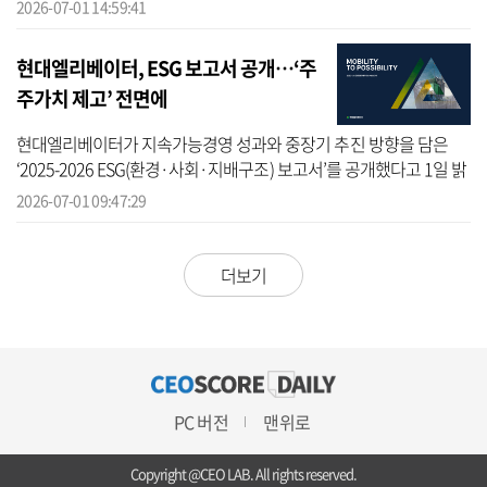
했다고 밝혔다. 두산에너빌리티는 국가경제 발전과 수출 증대에 기여
2026-07-01 14:59:41
한 공로...
현대엘리베이터, ESG 보고서 공개…‘주
주가치 제고’ 전면에
현대엘리베이터가 지속가능경영 성과와 중장기 추진 방향을 담은
‘2025-2026 ESG(환경·사회·지배구조) 보고서’를 공개했다고 1일 밝
혔다. 올해로 4회차 발간인 보고서는 목표 설정 등 ESG 전영역에 걸쳐
2026-07-01 09:47:29
글로벌...
더보기
PC 버전
맨위로
Copyright @CEO LAB. All rights reserved.