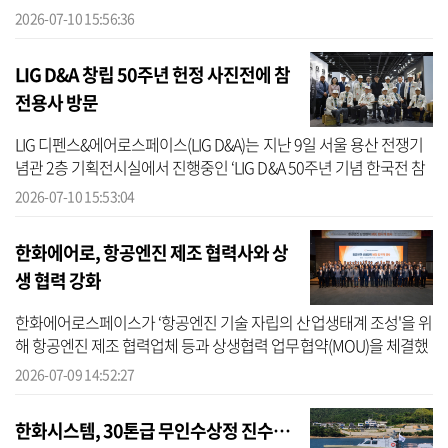
원 12곳의 휴게공간을 새롭게 꾸미는 한화에어로스페이스의 사회공
2026-07-10 15:56:36
헌 사...
LIG D&A 창립 50주년 헌정 사진전에 참
전용사 방문
LIG 디펜스&에어로스페이스(LIG D&A)는 지난 9일 서울 용산 전쟁기
념관 2층 기획전시실에서 진행중인 ‘LIG D&A 50주년 기념 한국전 참
전용사 헌정 사진展’에 대한민국 6‧25참전유공자회 서울시지부 참전
2026-07-10 15:53:04
용사 9명...
한화에어로, 항공엔진 제조 협력사와 상
생 협력 강화
한화에어로스페이스가 ‘항공엔진 기술 자립의 산업생태계 조성'을 위
해 항공엔진 제조 협력업체 등과 상생협력 업무협약(MOU)을 체결했
다고 9일 밝혔다. 한화에어로스페이스는 협력사 및 관계 기관과 동반
2026-07-09 14:52:27
성장...
한화시스템, 30톤급 무인수상정 진수…