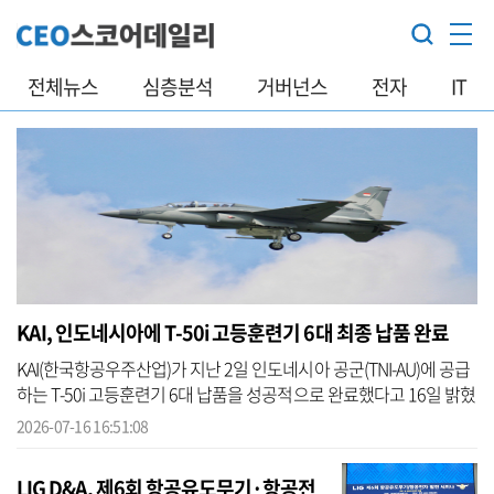
전체뉴스
심층분석
거버넌스
전자
IT
KAI, 인도네시아에 T-50i 고등훈련기 6대 최종 납품 완료
KAI(한국항공우주산업)가 지난 2일 인도네시아 공군(TNI-AU)에 공급
하는 T-50i 고등훈련기 6대 납품을 성공적으로 완료했다고 16일 밝혔
다. 2021년 7월 계약된 T-50i 추가 수출 사업은 올해 2월 납품을 시작
2026-07-16 16:51:08
해 ...
LIG D&A, 제6회 항공유도무기·항공전