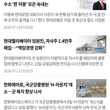
수소 ‘한 지붕’ 모은 속내는
이용배 현대로템 대표이사 사장이 세 번째 임기에 들어선 지 넉 달 만
에 조직의 골격을 다시 짰다. 현대로템은 이달 초 방산과 철도 사업본
부의 명칭과 체계를 바꾸고, 여러 부문에 흩어져 있던 로봇·수소 조
2026-07-14 07:00:00
직...
현대엘리베이터 임원진, 자사주 1.4만주
매입…“책임경영 강화”
현대엘리베이터의 전 임원진이 자발적으로 자사주를 매입하며 밸류
업에 발벗고 나섰다. 13일 금융감독원 전자공시시스템에 따르면 조
재천 대표를 비롯한 30여명의 임원진 전원이 약 1만4500주의 자사주
2026-07-13 15:59:25
를 취득...
한화에어로, 국군강릉병원 ‘H-라운지’개
소…군 복지 향상 나서
한화에어로스페이스가 국군강릉병원에서 9일 ‘H-라운지’ 개소식을
열었다고 10일 밝혔다. ‘H-라운지’는 국군의무사령부 산하 전국 군 병