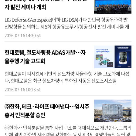
자 발전 세미나 개최
LIG Defense&Aerospace(이하 LIG D&A)가 대한민국 항공우주력 발
전방향을 논의하는 제6회 항공유도무기/항공전자 발전 세미나를 개
최했다고 16일 밝혔다. 2018년부터 시작한 ‘항공유도무기/항공전자
2026-07-16 14:30:54
발전 세미...
현대로템, 철도차량용 ADAS 개발…자
율주행 기술 고도화
현대로템이 피지컬AI 기반의 철도차량 자율주행 기술 고도화에 나섰
다. 현대로템은 최근 철도차량에 특화된 자동운전보조시스템
(ADAS·Autonomous Driving Assistance System)을 개발 완료했다고
2026-07-16 10:13:51
16일 밝혔다. ...
㈜한화, 테크·라이프 떼어낸다…임시주
총서 인적분할 승인
㈜한화가 인적분할을 통해 사업 구조를 대대적으로 개편한다. 그룹의
모체 격인 한화의 지배력을 강화하는 동시에 3세 경영인들의 독립 경