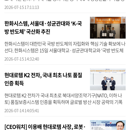
영 체제를 공고히 하려는 포석으로 풀이된다. 한화는 15일 임시 주주
2026-07-15 17:11:13
총...
한화시스템, 서울대·성균관대와 ‘K-국
방 반도체’ 국산화 추진
한화시스템이 대한민국 국방 반도체의 자립화와 핵심 기술 확보에 나
선다. 한화시스템은 15일 서울대학교·성균관대학교와 ‘국방 반도체
기술 워크숍’을 개최하고, 레이다, 탐색기, SAR 위성 및 위성·전술통
2026-07-15 14:32:40
신, ...
현대로템 K2 전차, 국내 최초 나토 품질
인증 획득
현대로템 K2 전차가 국내 최초로 북대서양조약기구(NATO, 이하 나
토) 품질보증시스템 인증을 획득하며 글로벌 방산 시장 공략의 기폭
제를 마련했다. 현대로템은 지난 13일 의왕 본사에서 국방기술품질
2026-07-14 14:05:41
원(이하 ...
[CEO워치] 이용배 현대로템 사장, 로봇·