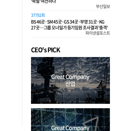
‘족벌’ 여전하다
부산일보
37792회
BS 46곳·SM 45곳·GS 34곳·부영 31곳·KG
27곳…그룹 오너일가 등기임원 조사결과 '충격'
파이낸셜포스트
CEO's PICK