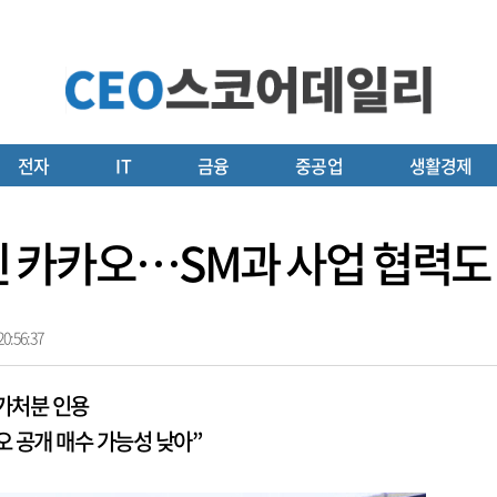
전자
IT
금융
중공업
생활경제
걸린 카카오…SM과 사업 협력
0:56:37
 가처분 인용
오 공개 매수 가능성 낮아”