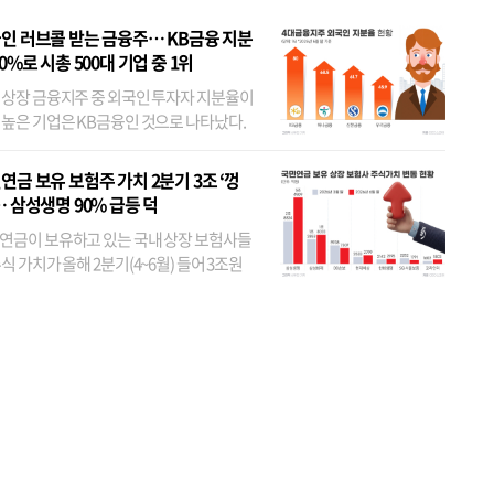
인 러브콜 받는 금융주… KB금융 지분
80%로 시총 500대 기업 중 1위
 상장 금융지주 중 외국인 투자자 지분율이
 높은 기업은 KB금융인 것으로 나타났다.
 외국인 지분율이 가장 낮은 곳은 메리츠금
었다. 특히 KB금융은 지난달 말 기준 해외
연금 보유 보험주 가치 2분기 3조 ‘껑
투자자 지분율이...
… 삼성생명 90% 급등 덕
연금이 보유하고 있는 국내 상장 보험사들
식 가치가 올해 2분기(4~6월) 들어 3조원
이 불어난 것으로 집계됐다. 삼성생명 주가
이 기간 90% 가까이 치솟으면서 전체 증가분
부분을 책임진 덕...