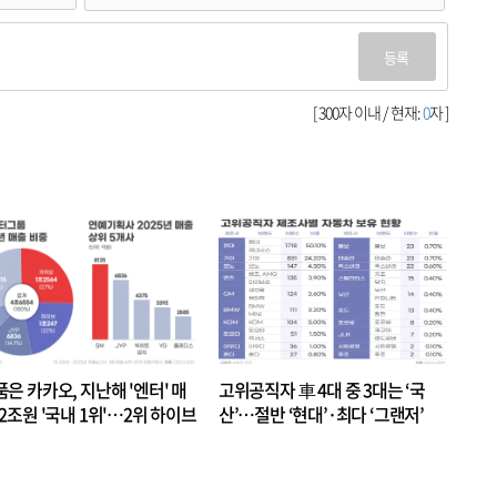
등록
[ 300자 이내 / 현재:
0
자 ]
품은 카카오, 지난해 '엔터' 매
고위공직자 車 4대 중 3대는 ‘국
.2조원 '국내 1위'…2위 하이브
산’…절반 ‘현대’·최다 ‘그랜저’
 JYP 순