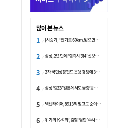
많이 본 뉴스
[시승기] “전기로 60km, 밟으면 462마력”…볼보 XC60 T8의 두 얼굴
삼성, 2년 만에 ‘갤럭시 핏4’ 선보이나…웨어러블 생태계 확장 ‘시동’
2차 국민성장펀드 운용 경쟁에 33개사 몰렸다…신한·하나 등 새 얼굴 대거 합류
삼성 ‘갤Z8’ 일본에서도 물량 동났다…애플 참전 앞두고 선두 수성 ‘시험대’
넥센타이어, 8913억 벌고도 순이익 2억…유럽 세부담에 이익 증발
위기의 ‘K-석화’, 검찰 ‘담합’ 수사 착수…“LG·한화·롯데 등 7개 업체, 8개 제품 가격 담합”