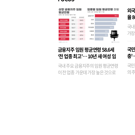
외국
율 
국내
가장
반면
융이
국민
금융지주 임원 평균연령 58.6세
기관
충’
‘전 업종 최고’… 10년 새 여성 임
원은 14배 껑충
국민
국내 주요 금융지주의 임원 평균연령
의 주
이 전 업종 가운데 가장 높은 것으로
가까
나타났다. 금융업 특유의 경험 중심 인
가 
사와 내부 승진 문화가 이어지면서 10
의 대
년새 임원의 평균연령이 높아졌으며,
평균연령이 60대를 기...