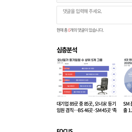
현재 총
0
개의 댓글이 있습니다.
심층분석
대기업 89곳 중 85곳, 오너家 등기
SM 
임원 겸직…BS 46곳·SM 45곳 ‘족
출 1
벌경영’ 고착화
·3위
FOCUS