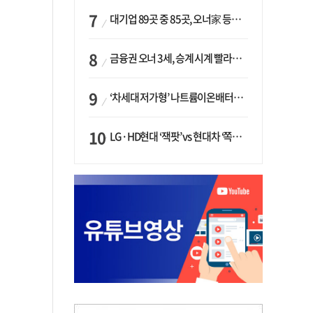
대기업 89곳 중 85곳, 오너家 등기임원 겸직…BS 46곳·SM 45곳 ‘족벌경영’ 고착화
금융권 오너 3세, 승계 시계 빨라지나…한국투자 ‘속도’·미래에셋·메리츠는 ‘거리두기’
‘차세대 저가형’ 나트륨이온배터리 시대 오나…LG화학·에코프로, 상용화 속도낸다
LG·HD현대 ‘잭팟’ vs 현대차 ‘쪽박’…글로벌 사모펀드, 韓 대기업 투자 ‘희비’