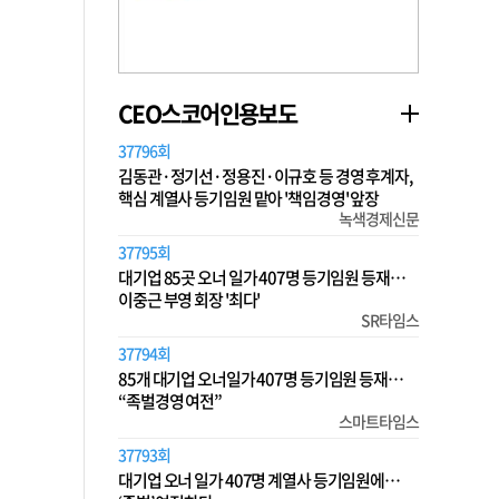
CEO스코어인용보도
37796회
김동관·정기선·정용진·이규호 등 경영 후계자,
핵심 계열사 등기임원 맡아 '책임경영' 앞장
녹색경제신문
37795회
대기업 85곳 오너 일가 407명 등기임원 등재…
이중근 부영 회장 '최다'
SR타임스
37794회
85개 대기업 오너일가 407명 등기임원 등재…
“족벌경영 여전”
스마트타임스
37793회
대기업 오너 일가 407명 계열사 등기임원에…