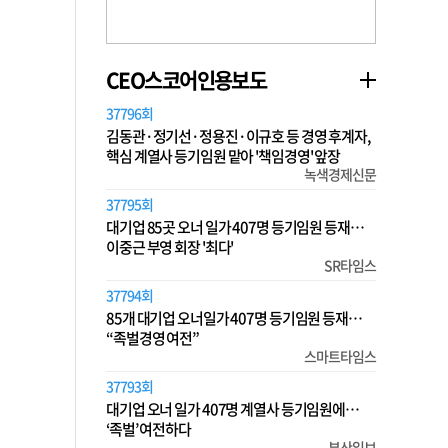
CEO스코어인용보도
37796회
김동관·정기선·정용진·이규호 등 경영 후계자,
핵심 계열사 등기임원 맡아 '책임경영' 앞장
녹색경제신문
37795회
대기업 85곳 오너 일가 407명 등기임원 등재…
이중근 부영 회장 '최다'
SR타임스
37794회
85개 대기업 오너일가 407명 등기임원 등재…
“족벌경영 여전”
스마트타임스
37793회
대기업 오너 일가 407명 계열사 등기임원에…
‘족벌’ 여전하다
부산일보