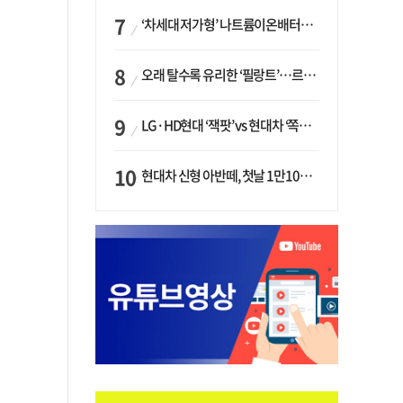
‘차세대 저가형’ 나트륨이온배터리 시대 오나…LG화학·에코프로, 상용화 속도낸다
오래 탈수록 유리한 ‘필랑트’…르노코리아, 5년 뒤 잔존가치 53% 보장
LG·HD현대 ‘잭팟’ vs 현대차 ‘쪽박’…글로벌 사모펀드, 韓 대기업 투자 ‘희비’
현대차 신형 아반떼, 첫날 1만1094대 계약…역대 최고치 경신