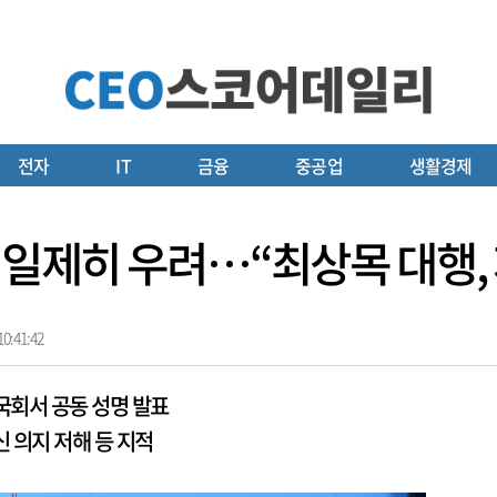
전자
IT
금융
중공업
생활경제
안 일제히 우려…“최상목 대행
0:41:42
국회서 공동 성명 발표
 의지 저해 등 지적