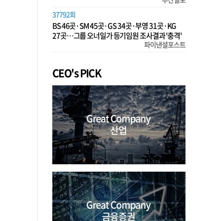
37792회
BS 46곳·SM 45곳·GS 34곳·부영 31곳·KG
27곳…그룹 오너일가 등기임원 조사결과 '충격'
파이낸셜포스트
CEO's PICK