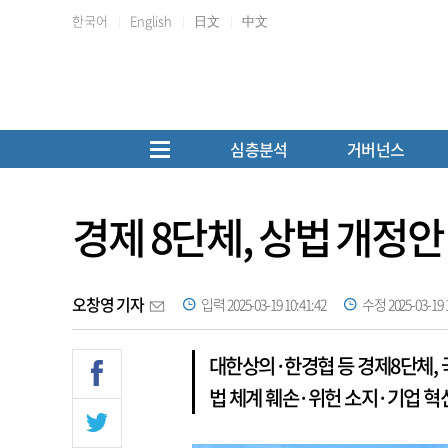
한국어
English
日文
中文
심층분석
거버넌스
경제 8단체, 상법 개정
오창영 기자
입력 2025-03-19 10:41:42
수정 2025-03-19 1
대한상의·한경협 등 경제8단체, 
법 체계 훼손·위헌 소지·기업 혁신