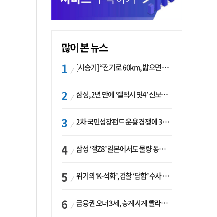
많이 본 뉴스
[시승기] “전기로 60km, 밟으면 462마력”…볼보 XC60 T8의 두 얼굴
삼성, 2년 만에 ‘갤럭시 핏4’ 선보이나…웨어러블 생태계 확장 ‘시동’
2차 국민성장펀드 운용 경쟁에 33개사 몰렸다…신한·하나 등 새 얼굴 대거 합류
삼성 ‘갤Z8’ 일본에서도 물량 동났다…애플 참전 앞두고 선두 수성 ‘시험대’
위기의 ‘K-석화’, 검찰 ‘담합’ 수사 착수…“LG·한화·롯데 등 7개 업체, 8개 제품 가격 담합”
금융권 오너 3세, 승계 시계 빨라지나…한국투자 ‘속도’·미래에셋·메리츠는 ‘거리두기’