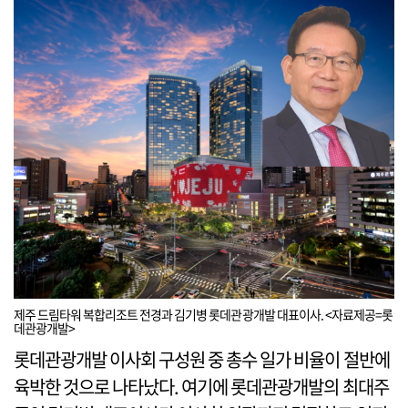
제주 드림타워 복합리조트 전경과 김기병 롯데관광개발 대표이사. <자료제공=롯
데관광개발>
롯데관광개발 이사회 구성원 중 총수 일가 비율이 절반에
육박한 것으로 나타났다. 여기에 롯데관광개발의 최대주