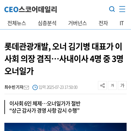
전체뉴스
심층분석
거버넌스
전자
IT
롯데관광개발, 오너 김기병 대표가 이
사회 의장 겸직…사내이사 4명 중 3명
오너일가
최수빈 기자
입력 2025-07-23 17:50:00
이사회 6인 체제…오너일가가 절반
“상근 감사가 경영 사항 감시 수행”